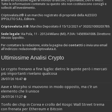
analisi ed esclusive legati al mondo di Bitcoin, criptovalute, Defi e Web3.
Tutte le informazioni contenute su questo sito non costituiscono consigli e
solleciti all'investimento.
Criptovaluta.it® è un marchio registrato di proprietà della ALESSIO
IPPOLITO S.R.L. Editore.
Criptovaluta.it®
: Marchio Depositato il 15/12/2021 n° 302021000203789.
Sede legale
: Via Pola, 11 - 20124 Milano (MI). P.IVA: 14569041008. Direttore:
Alessio Ippolito.
Per contattare la redazione, visita la pagina dei
contatti
o invia una email
all'indirizzo:
redazione@criptovaluta.it
.
Ultimissime Analisi Crypto
Le crypto frenano a fine luglio: dietro le quinte però i mercati
più importanti rivelano qualcosa
28/07/26 16:47
Aave e Morpho si muovono in modo opposto, ma c’è un
elemento che li unisce
28/07/26 11:27
Tonfo dei chip in Corea e crollo del Kospi: Wall Street trema
con frenata per Ethereum e Bitcoin