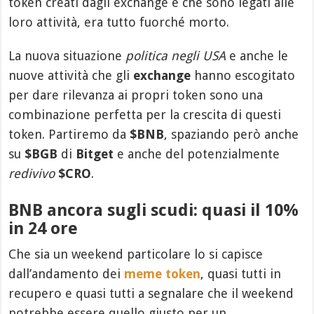
token creati dagli exchange e che sono legati alle
loro attività, era tutto fuorché morto.
La nuova situazione
politica negli USA
e anche le
nuove attività che gli
exchange
hanno escogitato
per dare rilevanza ai propri token sono una
combinazione perfetta per la crescita di questi
token. Partiremo da
$BNB
, spaziando però anche
su
$BGB
di
Bitget
e anche del potenzialmente
redivivo
$CRO
.
BNB ancora sugli scudi: quasi il 10%
in 24 ore
Che sia un weekend particolare lo si capisce
dall’andamento dei
meme token
, quasi tutti in
recupero e quasi tutti a segnalare che il weekend
potrebbe essere quello giusto per un