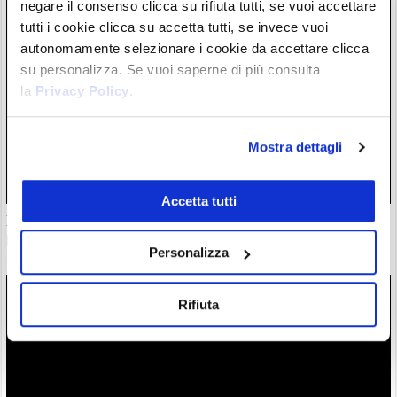
negare il consenso clicca su rifiuta tutti, se vuoi accettare
tutti i cookie clicca su accetta tutti, se invece vuoi
autonomamente selezionare i cookie da accettare clicca
su personalizza. Se vuoi saperne di più consulta
la
Privacy Policy
.
Mostra dettagli
Accetta tutti
Il “nuovo Warren Buffett” crolla insieme all’AI. Da marzo
però è ancora leader
Personalizza
28/07/26 20:17
Rifiuta