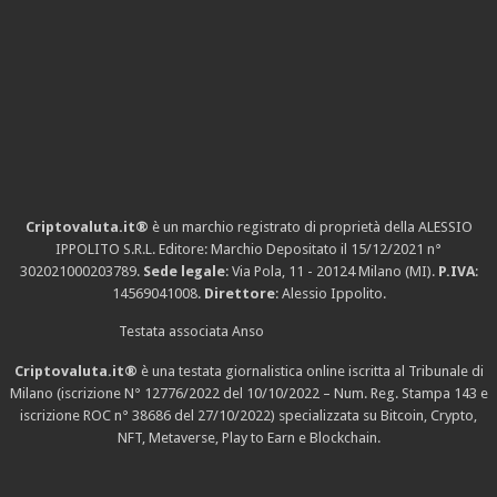
Criptovaluta.it®
è un marchio registrato di proprietà della ALESSIO
IPPOLITO S.R.L. Editore: Marchio Depositato il 15/12/2021
n°
302021000203789
.
Sede legale
: Via Pola, 11 - 20124 Milano (MI).
P.IVA
:
14569041008.
Direttore
: Alessio Ippolito.
Testata associata Anso
Criptovaluta.it®
è una testata giornalistica online iscritta al Tribunale di
Milano (iscrizione N° 12776/2022 del 10/10/2022 – Num. Reg. Stampa 143 e
iscrizione
ROC n° 38686
del 27/10/2022) specializzata su Bitcoin, Crypto,
NFT, Metaverse, Play to Earn e Blockchain.