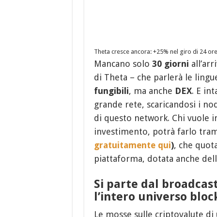
Theta cresce ancora: +25% nel giro di 24 or
Mancano solo
30 giorni
all’ar
di Theta – che parlerà le lingu
fungibili
, ma anche
DEX
. E in
grande rete, scaricandosi i no
di questo network. Chi vuole 
investimento, potrà farlo tra
gratuitamente qui
)
, che quot
piattaforma, dotata anche dell’i
Si parte dal broadcast
l’intero universo blo
Le mosse sulle criptovalute di 