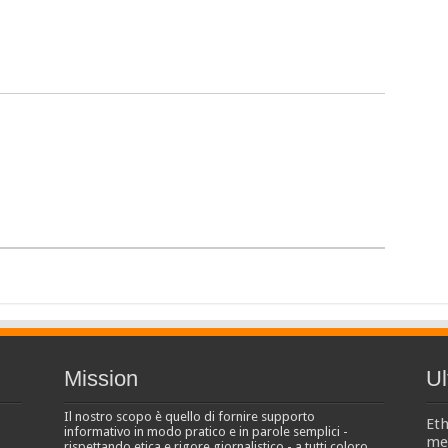
Mission
Ul
Il nostro scopo è quello di fornire supporto
Eth
informativo in modo pratico e in parole semplici -
men
rispettando etica e rigore giornalistico - a tutti coloro