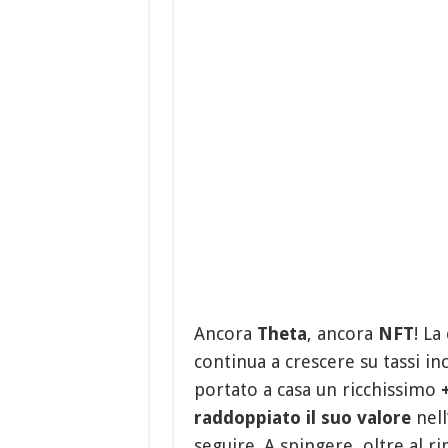
Ancora
Theta
, ancora
NFT
! La
continua a crescere su tassi in
portato a casa un ricchissimo
raddoppiato il suo valore
nell
seguire. A spingere, oltre al r