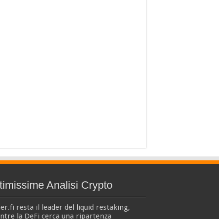
timissime Analisi Crypto
er.fi resta il leader del liquid restaking,
tre la DeFi cerca una ripartenza