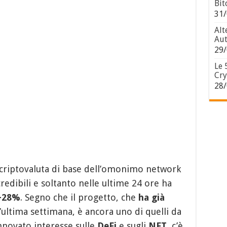
Bit
31/
Alt
Aut
29/
Le 
Cry
28/
 criptovaluta di base dell’omonimo network
credibili e soltanto nelle ultime 24 ore ha
+28%
. Segno che il progetto, che
ha già
’ultima settimana, è ancora uno di quelli da
innovato interesse sulle
DeFi
e sugli
NFT
, c’è