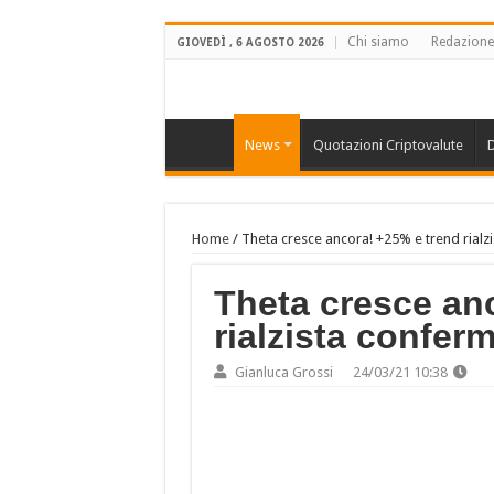
Chi siamo
Redazione
GIOVEDÌ , 6 AGOSTO 2026
News
Quotazioni Criptovalute
D
Home
/
Theta cresce ancora! +25% e trend rialz
Theta cresce an
rialzista confer
Gianluca Grossi
24/03/21 10:38