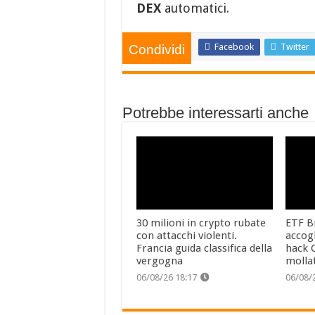
DEX
automatici.
Facebook
Twitter
Condividi
Potrebbe interessarti anche
30 milioni in crypto rubate
ETF Bi
con attacchi violenti.
accog
Francia guida classifica della
hack C
vergogna
molla
06/08/26 18:17
06/08/