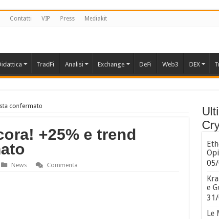
Contatti
VIP
Press
Mediakit
idattica
TradFi
Analisi
Exchange
DeFi
Web3
DEX
T
ista confermato
Ult
Cry
cora! +25% e trend
Eth
mato
Opi
05/
News
Commenta
Kra
e G
31/
Le 