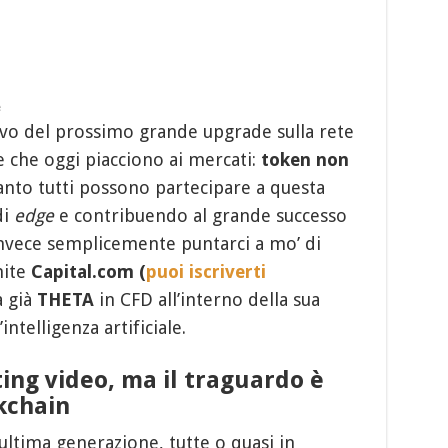
e
rivo del prossimo grande upgrade sulla rete
e che oggi piacciono ai mercati:
token non
tanto tutti possono partecipare a questa
di
edge
e contribuendo al grande successo
invece semplicemente puntarci a mo’ di
mite
Capital.com
(
puoi iscriverti
a già
THETA
in CFD all’interno della sua
ntelligenza artificiale.
ing video, ma il traguardo è
ckchain
ultima generazione, tutte o quasi in