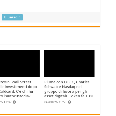
LinkedIn
tcoin: Wall Street
Plume con DTCC, Charles
lie investimenti dopo
Schwab e Nasdaq nel
oldcard. C’è chi ha
gruppo di lavoro per gli
to l’autocustodia?
asset digitali. Token fa +3%
26 17:07
06/08/26 15:53