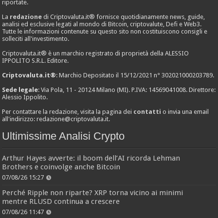
riportate.
La
redazione
di Criptovaluta.it® fornisce quotidianamente news, guide,
analisi ed esclusive legati al mondo di Bitcoin, criptovalute, Defi e Web3.
Tutte le informazioni contenute su questo sito non costituiscono consigli e
solleciti all'investimento.
Criptovaluta.it® è un marchio registrato di proprietà della ALESSIO
IPPOLITO S.R.L. Editore.
Criptovaluta.it®
: Marchio Depositato il 15/12/2021 n° 302021000203789.
Sede legale
: Via Pola, 11 - 20124 Milano (MI). P.IVA: 14569041008. Direttore:
Alessio Ippolito.
Per contattare la redazione, visita la pagina dei
contatti
o invia una email
all'indirizzo:
redazione@criptovaluta.it
.
Ultimissime Analisi Crypto
Arthur Hayes avverte: il boom dell’AI ricorda Lehman
Brothers e coinvolge anche Bitcoin
07/08/26 15:27
Perché Ripple non riparte? XRP torna vicino ai minimi
mentre RLUSD continua a crescere
07/08/26 11:47