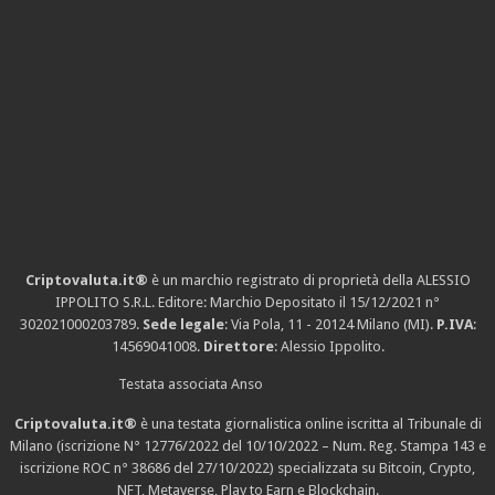
Criptovaluta.it®
è un marchio registrato di proprietà della ALESSIO
IPPOLITO S.R.L. Editore: Marchio Depositato il 15/12/2021
n°
302021000203789
.
Sede legale
: Via Pola, 11 - 20124 Milano (MI).
P.IVA
:
14569041008.
Direttore
: Alessio Ippolito.
Testata associata Anso
Criptovaluta.it®
è una testata giornalistica online iscritta al Tribunale di
Milano (iscrizione N° 12776/2022 del 10/10/2022 – Num. Reg. Stampa 143 e
iscrizione
ROC n° 38686
del 27/10/2022) specializzata su Bitcoin, Crypto,
NFT, Metaverse, Play to Earn e Blockchain.