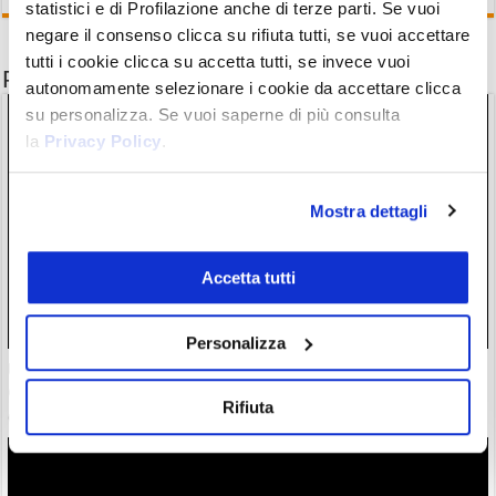
statistici e di Profilazione anche di terze parti. Se vuoi
negare il consenso clicca su rifiuta tutti, se vuoi accettare
tutti i cookie clicca su accetta tutti, se invece vuoi
Potrebbe interessarti anche
autonomamente selezionare i cookie da accettare clicca
su personalizza. Se vuoi saperne di più consulta
la
Privacy Policy
.
Mostra dettagli
Accetta tutti
Personalizza
USA: altre sanzioni crypto all’Iran. OFAC segnala network di
exchange e società shadow banking
Rifiuta
07/08/26 22:35