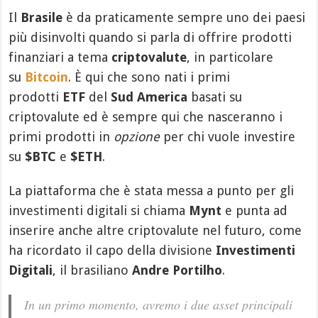
Il
Brasile
è da praticamente sempre uno dei paesi
più disinvolti quando si parla di offrire prodotti
finanziari a tema
criptovalute
, in particolare
su
Bitcoin
. È qui che sono nati i primi
prodotti
ETF
del
Sud America
basati su
criptovalute ed è sempre qui che nasceranno i
primi prodotti in
opzione
per chi vuole investire
su
$BTC
e
$ETH
.
La piattaforma che è stata messa a punto per gli
investimenti digitali si chiama
Mynt
e punta ad
inserire anche altre criptovalute nel futuro, come
ha ricordato il capo della divisione
Investimenti
Digitali
, il brasiliano
Andre Portilho
.
In un primo momento, avremo i due asset principali