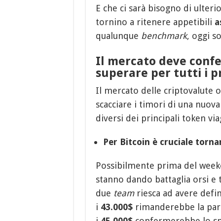
E che ci sarà bisogno di ulterio
tornino a ritenere appetibili
a
qualunque
benchmark
, oggi 
Il mercato deve confe
superare per tutti i p
Il mercato delle criptovalute o
scacciare i timori di una nuova
diversi dei principali token via
Per Bitcoin è cruciale torna
Possibilmente prima del weeken
stanno dando battaglia orsi e t
due
team
riesca ad avere defi
i
43.000$
rimanderebbe la par
i
45.000$
confermerebbe lo sp