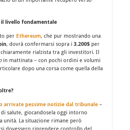
il livello fondamentale
tto per
Ethereum
, che pur mostrando una
oin
, dovrà confermarsi sopra i
3.200$
per
chiaramente rialzista tra gli investitori. Il
o
in mattinata – con pochi ordini e volumi
rticolare dopo una corsa come quella della
oltre?
o arrivate pessime notizie dal tribunale
–
di salute, giocandosela oggi intorno
a unità. La situazione rimane però
orsi dovessero riprendere controllo del