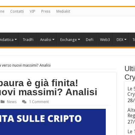
one
Contatti
VIP
Press
Mediakit
idattica
TradFi
Analisi
Exchange
DeFi
Web3
DEX
T
ita verso nuovi massimi? Analisi
Ult
Cry
paura è già finita!
Le 
uovi massimi? Analisi
Cry
28/
News
1 Comment
Alt
Reg
27/
Le 