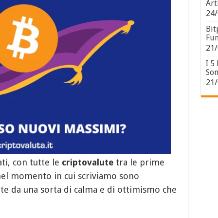
Art
24/
Bit
Fun
21/
I 5
Son
21/
ti, con tutte le
criptovalute
tra le prime
el momento in cui scriviamo sono
inte da una sorta di calma e di ottimismo che