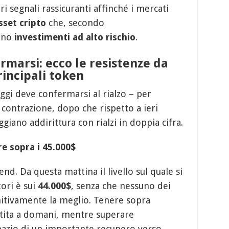
ri segnali rassicuranti affinché i mercati
sset cripto
che, secondo
sono
investimenti ad alto rischio
.
rmarsi: ecco le resistenze da
rincipali token
ggi deve confermarsi al rialzo – per
 contrazione, dopo che rispetto a ieri
ggiano addirittura con rialzi in doppia cifra.
re sopra i 45.000$
d. Da questa mattina il livello sul quale si
ori è sui
44.000$
, senza che nessuno dei
nitivamente la meglio. Tenere sopra
tita a domani, mentre superare
azio di un importante recupero verso