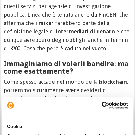
questi servizi per agenzie di investigazione
pubblica. Linea che è tenuta anche da FinCEN, che
afferma che i
mixer
farebbero parte della
definizione legale di
intermediari di denaro
e che
dunque avrebbero degli obblighi anche in termini
di
KYC
. Cosa che però è caduta nel vuoto.
Immaginiamo di volerli bandire: ma
come esattamente?
Come spesso accade nel mondo della
blockchain
,
potremmo sicuramente avere desideri di
controllo su quello che vi accade all’interno,
sempre però con lo stesso problema: come
potremmo impedire una cosa del genere?
Cookie
C’è chi, anche tra i nostri lettori, potrebbe trovare