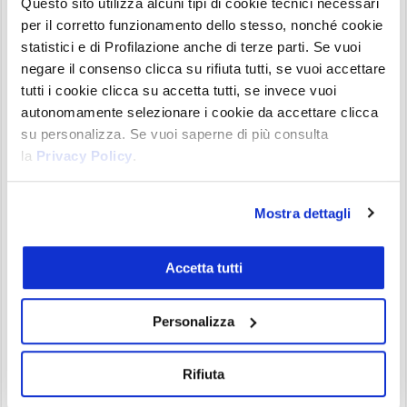
Questo sito utilizza alcuni tipi di cookie tecnici necessari
un servizio del genere come pericoloso e come
per il corretto funzionamento dello stesso, nonché cookie
incentivo a determinate attività criminali. Ma
statistici e di Profilazione anche di terze parti. Se vuoi
come si potrebbe intervenire per interrompere
negare il consenso clicca su rifiuta tutti, se vuoi accettare
un servizio che si basa su uno
smart contract
che
tutti i cookie clicca su accetta tutti, se invece vuoi
non può essere bloccato da nessuno?
autonomamente selezionare i cookie da accettare clicca
su personalizza. Se vuoi saperne di più consulta
Come funziona TornadoCash
la
Privacy Policy
.
Il funzionamento di TornadoCash, senza scendere
Mostra dettagli
troppo nei particolari, ha un funzionamento che
tutti potremmo comprendere facilmente. Il
denaro viene trasferito verso uno smart contract
Accetta tutti
e poi, successivamente e con un delay importante,
ritirato da diversi
wallet
, senza che sia così
Personalizza
possibile associare beneficiario e mittente del
trasferimento.
Rifiuta