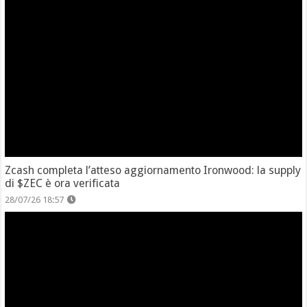
Zcash completa l’atteso aggiornamento Ironwood: la supply
di $ZEC è ora verificata
28/07/26 18:57