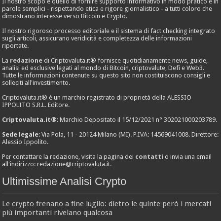
Il nostro scopo è quello di fornire supporto informativo in modo pratico e in
parole semplici - rispettando etica e rigore giornalistico - a tutti coloro che
dimostrano interesse verso Bitcoin e Crypto.
Il nostro rigoroso processo editoriale e il sistema di fact checking integrato
sugli articoli, assicurano veridicità e completezza delle informazioni
riportate.
La
redazione
di Criptovaluta.it® fornisce quotidianamente news, guide,
analisi ed esclusive legati al mondo di Bitcoin, criptovalute, Defi e Web3.
Tutte le informazioni contenute su questo sito non costituiscono consigli e
solleciti all'investimento.
Criptovaluta.it® è un marchio registrato di proprietà della ALESSIO
IPPOLITO S.R.L. Editore.
Criptovaluta.it®
: Marchio Depositato il 15/12/2021 n° 302021000203789.
Sede legale
: Via Pola, 11 - 20124 Milano (MI). P.IVA: 14569041008. Direttore:
Alessio Ippolito.
Per contattare la redazione, visita la pagina dei
contatti
o invia una email
all'indirizzo:
redazione@criptovaluta.it
.
Ultimissime Analisi Crypto
Le crypto frenano a fine luglio: dietro le quinte però i mercati
più importanti rivelano qualcosa