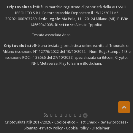
Criptovaluta.it®
è un marchio registrato di proprietà della ALESSIO
IPPOLITO S.R.L. Editore: Marchio Depositato il 15/12/2021
n°
302021000203789
.
Sede legale
: Via Pola, 11 - 20124 Milano (MI).
P.IVA
:
14569041008.
Direttore
: Alessio Ippolito.
Testata associata Anso
Criptovaluta.it®
è una testata giornalistica online iscritta al Tribunale di
Milano (iscrizione N° 12776/2022 del 10/10/2022 – Num. Reg. Stampa 143 e
iscrizione
ROC n° 38686
del 27/10/2022) specializzata su Bitcoin, Crypto,
NFT, Metaverse, Play to Earn e Blockchain.
Criptovaluta.it® 2017/2026 -
Codice etico
-
Fact Check
-
Review process
-
Sitemap
-
Privacy Policy
-
Cookie Policy
-
Disclaimer