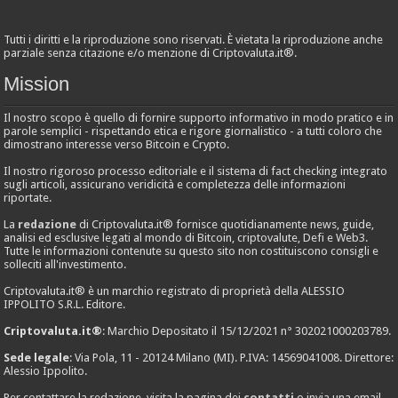
Tutti i diritti e la riproduzione sono riservati. È vietata la riproduzione anche
parziale senza citazione e/o menzione di Criptovaluta.it®.
Mission
Il nostro scopo è quello di fornire supporto informativo in modo pratico e in
parole semplici - rispettando etica e rigore giornalistico - a tutti coloro che
dimostrano interesse verso Bitcoin e Crypto.
Il nostro rigoroso processo editoriale e il sistema di fact checking integrato
sugli articoli, assicurano veridicità e completezza delle informazioni
riportate.
La
redazione
di Criptovaluta.it® fornisce quotidianamente news, guide,
analisi ed esclusive legati al mondo di Bitcoin, criptovalute, Defi e Web3.
Tutte le informazioni contenute su questo sito non costituiscono consigli e
solleciti all'investimento.
Criptovaluta.it® è un marchio registrato di proprietà della ALESSIO
IPPOLITO S.R.L. Editore.
Criptovaluta.it®
: Marchio Depositato il 15/12/2021 n° 302021000203789.
Sede legale
: Via Pola, 11 - 20124 Milano (MI). P.IVA: 14569041008. Direttore:
Alessio Ippolito.
Per contattare la redazione, visita la pagina dei
contatti
o invia una email