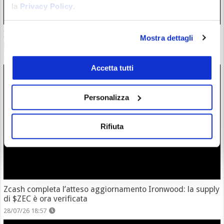
la
Privacy Policy
.
Il “nuovo Warren Buffett” crolla insieme all’AI. Da marzo
Mostra dettagli
però è ancora leader
28/07/26 20:17
Accetta tutti
Personalizza
Rifiuta
Zcash completa l’atteso aggiornamento Ironwood: la supply
di $ZEC è ora verificata
28/07/26 18:57