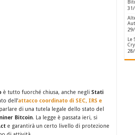
Bit
31/
Alt
Aut
29/
Le 
Cry
28/
o
è tutto fuorché chiusa, anche negli
Stati
to dell’
attacco coordinato di SEC, IRS e
arlare di una tutela legale dello stato del
miner Bitcoin
. La legge è passata ieri, si
Act
e garantirà un certo livello di protezione
o di attività.