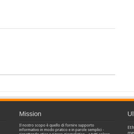
Mission
Ul
Il nostro scopo è quello di fornire supporto
Eth
informativo in modo pratico e in parole semplici -
men