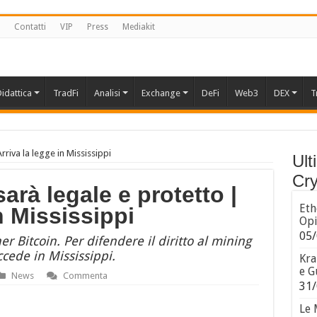
Contatti
VIP
Press
Mediakit
idattica
TradFi
Analisi
Exchange
DeFi
Web3
DEX
T
rriva la legge in Mississippi
Ult
Cry
arà legale e protetto |
Eth
n Mississippi
Opi
05/
r Bitcoin. Per difendere il diritto al mining
ccede in Mississippi.
Kra
e G
News
Commenta
31/
Le 