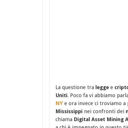
La questione tra
legge
e
cript
Uniti
. Poco fa vi abbiamo parla
NY
e ora invece ci troviamo a p
Mississippi
nei confronti dei
chiama
Digital Asset Mining 
a chi è impegnato in questo tip