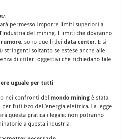
 USA
arà permesso imporre limiti superiori a
ll’industria del mining. I limiti che dovranno
i
rumore
, sono quelli dei
data center
. E si
 stringenti soltanto se estese anche alle
enza di criteri oggettivi che richiedano tale
sere uguale per tutti
co nei confronti del
mondo mining
è stata
 per l’utilizzo dell’energia elettrica. La legge
rà questa pratica illegale: non potranno
minatorie a questa industria.
rasmetter necessario