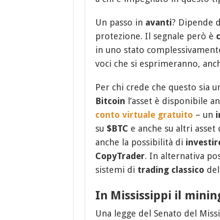
Un passo in
avanti
? Dipende da
protezione. Il segnale però è
in uno stato complessivament
voci che si esprimeranno, anche
Per chi crede che questo sia
Bitcoin
l’asset è disponibile a
conto virtuale gratuito
– un
i
su
$BTC
e anche su altri asset
anche la possibilità di
investir
CopyTrader
. In alternativa p
sistemi di
trading classico
del
In Mississippi il minin
Una legge del Senato del Missi