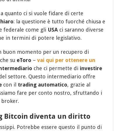
 quanto ci si vuole fidare di certe
chiaro
: la questione è tutto fuorché chiusa e
e federale come gli
USA
ci saranno diverse
 in termini di potere legislativo.
 un buon momento per un recupero di
nche su
eToro
–
vai qui per ottenere un
ntermediario
che ci permette di
investire
 del settore. Questo intermediario offre
e
con il
trading automatico
, grazie al
ossiamo fare per conto nostro, sfruttando i
 broker.
g Bitcoin diventa un diritto
ssippi. Potrebbe essere questo il punto di