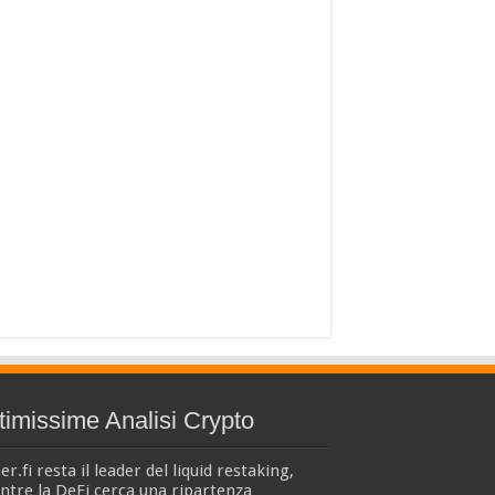
timissime Analisi Crypto
er.fi resta il leader del liquid restaking,
tre la DeFi cerca una ripartenza