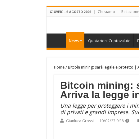
Chi siamo
Redazione
GIOVEDÌ , 6 AGOSTO 2026
News
Quotazioni Criptovalute
D
Home
/
Bitcoin mining: sarà legale e protetto | A
Bitcoin mining: s
Arriva la legge i
Una legge per proteggere i mine
di privati e grandi imprese. Su
Gianluca Grossi
10/02/23 9:38