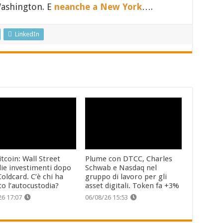
Washington. E
neanche a New York
….
LinkedIn
tcoin: Wall Street
Plume con DTCC, Charles
lie investimenti dopo
Schwab e Nasdaq nel
oldcard. C’è chi ha
gruppo di lavoro per gli
to l’autocustodia?
asset digitali. Token fa +3%
26 17:07
06/08/26 15:53