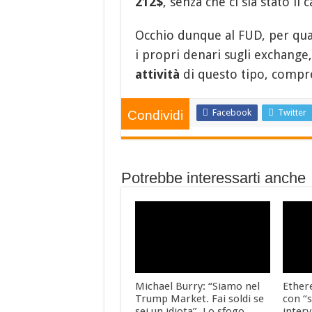
212$
, senza che ci sia stato il
Occhio dunque al FUD, per qu
i propri denari sugli exchange, 
attività
di questo tipo, compres
Facebook
Twitter
Condividi
Potrebbe interessarti anche
Michael Burry: “Siamo nel
Ether
Trump Market. Fai soldi se
con “s
sei un idiota”. Lo sfogo
interv