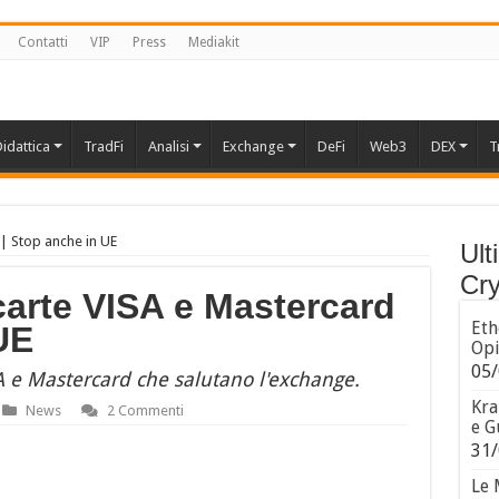
Contatti
VIP
Press
Mediakit
idattica
TradFi
Analisi
Exchange
DeFi
Web3
DEX
T
| Stop anche in UE
Ult
Cry
carte VISA e Mastercard
Eth
UE
Opi
05/
A e Mastercard che salutano l'exchange.
Kra
News
2 Commenti
e G
31/
Le 