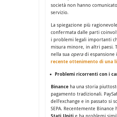
società non hanno comunicato l
servizio.
La spiegazione più ragionevol
confermata dalle parti coinvol
i problemi legali importanti 
misura minore, in altri paesi. 
nella sua
opera
di espansione i
recente ottenimento di una l
Problemi ricorrenti con i ca
Binance
ha una storia piuttost
pagamento tradizionali. PaySafe
dell’exchange e in passato si so
SEPA. Recentemente Binance ha
Stati Uniti
e ha problemi simili