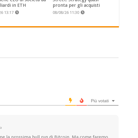
liardi in ETH
pronta per gli acquisti
26 13:17
08/08/26 11:30
Più votati
fa
ne la prossima bull run di Bitcoin. Ma come faremo,