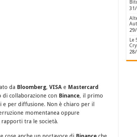
Bit
31/
Alt
Aut
29/
Le 
Cry
28/
tato da
Bloomberg
,
VISA
e
Mastercard
o di collaborazione con
Binance
, il primo
e per diffusione. Non è chiaro per il
nterruzione momentanea oppure
 rapporti tra le società.
tre cose anche un portavoce di
Binance
che