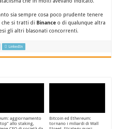
 cataclisma che in molti avevano indicato.
anto sia sempre cosa poco prudente tenere
che si tratti di
Binance
o di qualunque altra
i gli altri blasonati concorrenti.
LinkedIn
eum: aggiornamento
Bitcoin ed Ethereum:
top” allo staking,
tornano i miliardi di Wall
iene CEO di società da
Street. Strategy quasi