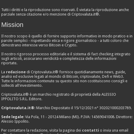
Tutti i diritti e la riproduzione sono riservati. È vietata la riproduzione anche
parziale senza citazione e/o menzione di Criptovaluta.it®.
Mission
Il nostro scopo è quello di fornire supporto informativo in modo pratico e in
parole semplici - rispettando etica e rigore giornalistico - a tutti coloro che
dimostrano interesse verso Bitcoin e Crypto.
Il nostro rigoroso processo editoriale e il sistema di fact checking integrato
sugli articoli, assicurano veridicità e completezza delle informazioni
riportate.
La
redazione
di Criptovaluta.it® fornisce quotidianamente news, guide,
analisi ed esclusive legati al mondo di Bitcoin, criptovalute, Defi e Web3.
Tutte le informazioni contenute su questo sito non costituiscono consigli e
solleciti all'investimento.
Criptovaluta.it® è un marchio registrato di proprietà della ALESSIO
IPPOLITO S.R.L. Editore.
Criptovaluta.it®
: Marchio Depositato il 15/12/2021 n° 302021000203789.
Sede legale
: Via Pola, 11 - 20124 Milano (MI). P.IVA: 14569041008. Direttore:
Alessio Ippolito.
Per contattare la redazione, visita la pagina dei
contatti
o invia una email