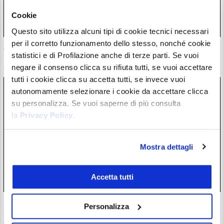
Cookie
Questo sito utilizza alcuni tipi di cookie tecnici necessari
per il corretto funzionamento dello stesso, nonché cookie
30 milioni in crypto rubate con attacchi violenti. Francia
statistici e di Profilazione anche di terze parti. Se vuoi
guida classifica della vergogna
negare il consenso clicca su rifiuta tutti, se vuoi accettare
06/08/26 18:17
tutti i cookie clicca su accetta tutti, se invece vuoi
autonomamente selezionare i cookie da accettare clicca
su personalizza. Se vuoi saperne di più consulta
la
Privacy Policy
.
Mostra dettagli
Accetta tutti
ETF Bitcoin: Wall Street accoglie investimenti dopo hack
Personalizza
Coldcard. C’è chi ha mollato l’autocustodia?
06/08/26 17:07