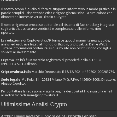
Il nostro scopo è quello di fornire supporto informativo in modo pratico e in
parole semplici - rispettando etica e rigore giornalistico - a tutti coloro che
dimostrano interesse verso Bitcoin e Crypto.
Il nostro rigoroso processo editoriale e il sistema di fact checking integrato
sugli articoli, assicurano veridicità e completezza delle informazioni
riportate.
La
redazione
di Criptovaluta.it® fornisce quotidianamente news, guide,
analisi ed esclusive legati al mondo di Bitcoin, criptovalute, Defi e Web3.
Tutte le informazioni contenute su questo sito non costituiscono consigli e
solleciti all'investimento.
Criptovaluta.it® è un marchio registrato di proprietà della ALESSIO
IPPOLITO S.R.L. Editore.
Criptovaluta.it®
: Marchio Depositato il 15/12/2021 n° 302021000203789.
Sede legale
: Via Pola, 11 - 20124 Milano (MI). P.IVA: 14569041008. Direttore:
Alessio Ippolito.
Per contattare la redazione, visita la pagina dei
contatti
o invia una email
all'indirizzo:
redazione@criptovaluta.it
.
Ultimissime Analisi Crypto
Arthur Hayes avverte: il boom dell’AI ricorda Lehman