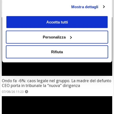
eToro: 3 Nuove IPO per Investire sul Biotech | Arrivano
BLSM, LTGO e VOGX
Mostra dettagli
07/08/26 15:57
Accetta tutti
Personalizza
Rifiuta
Ondo fa -6%: caos legale nel gruppo. La madre del defunto
CEO porta in tribunale la “nuova” dirigenza
07/08/26 11:23