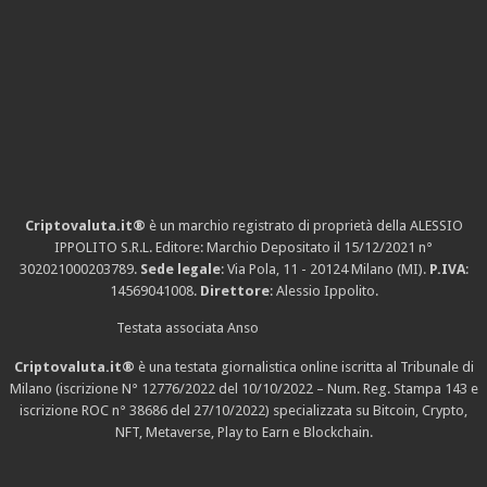
Criptovaluta.it®
è un marchio registrato di proprietà della ALESSIO
IPPOLITO S.R.L. Editore: Marchio Depositato il 15/12/2021
n°
302021000203789
.
Sede legale
: Via Pola, 11 - 20124 Milano (MI).
P.IVA
:
14569041008.
Direttore
: Alessio Ippolito.
Testata associata Anso
Criptovaluta.it®
è una testata giornalistica online iscritta al Tribunale di
Milano (iscrizione N° 12776/2022 del 10/10/2022 – Num. Reg. Stampa 143 e
iscrizione
ROC n° 38686
del 27/10/2022) specializzata su Bitcoin, Crypto,
NFT, Metaverse, Play to Earn e Blockchain.