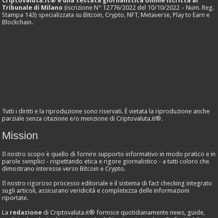
Criptovaluta.it® è una testata giornalistica online iscritta al
Tribunale di Milano
(iscrizione N° 12776/2022 del 10/10/2022 – Num. Reg.
Stampa 143) specializzata su Bitcoin, Crypto, NFT, Metaverse, Play to Earn e
Blockchain.
Tutti i diritti e la riproduzione sono riservati. È vietata la riproduzione anche
parziale senza citazione e/o menzione di Criptovaluta.it®.
Mission
Il nostro scopo è quello di fornire supporto informativo in modo pratico e in
parole semplici - rispettando etica e rigore giornalistico - a tutti coloro che
dimostrano interesse verso Bitcoin e Crypto.
Il nostro rigoroso processo editoriale e il sistema di fact checking integrato
sugli articoli, assicurano veridicità e completezza delle informazioni
riportate.
La
redazione
di Criptovaluta.it® fornisce quotidianamente news, guide,