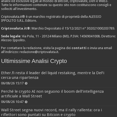
analisi ed esclusive legati al mondo di Bitcoin, criptovalute, Defi e Web3.
Tutte le informazioni contenute su questo sito non costituiscono consigli e
solleciti all'investimento.
Criptovaluta.it® è un marchio registrato di proprietà della ALESSIO
IPPOLITO S.R.L. Editore.
Criptovaluta.it®
: Marchio Depositato il 15/12/2021 n° 302021000203789.
Sede legale
: Via Pola, 11 - 20124 Milano (MI). P.IVA: 14569041008. Direttore:
Alessio Ippolito.
Per contattare la redazione, visita la pagina dei
contatti
o invia una email
all'indirizzo:
redazione@criptovaluta.it
.
Ultimissime Analisi Crypto
Ether.fi resta il leader del liquid restaking, mentre la DeFi
cerca una ripartenza
06/08/26 15:17
Perché le crypto AI non seguono il boom dell’intelligenza
artificiale a Wall Street
06/08/26 10:47
Wall Street segna nuovi record, ma il rally rallenta: ora i
riflettori sono puntati su Bitcoin e crypto