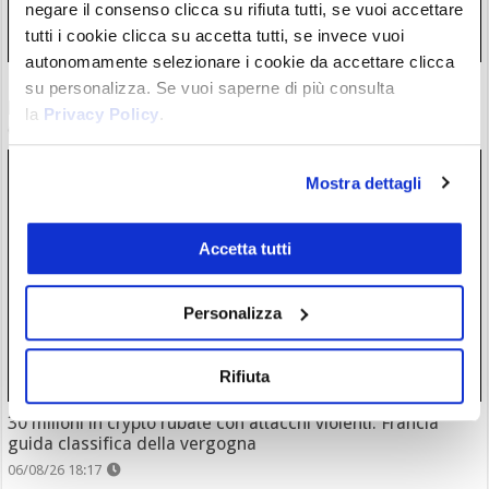
negare il consenso clicca su rifiuta tutti, se vuoi accettare
tutti i cookie clicca su accetta tutti, se invece vuoi
autonomamente selezionare i cookie da accettare clicca
Bybit EU ottiene licenza EMI in Bybit Payments GmbH per
su personalizza. Se vuoi saperne di più consulta
potenziare i pagamenti digitali
la
Privacy Policy
.
06/08/26 21:37
Mostra dettagli
Accetta tutti
Personalizza
Rifiuta
30 milioni in crypto rubate con attacchi violenti. Francia
guida classifica della vergogna
06/08/26 18:17