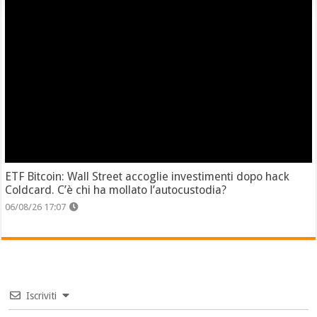
ETF Bitcoin: Wall Street accoglie investimenti dopo hack
Coldcard. C’è chi ha mollato l’autocustodia?
06/08/26 17:07
Iscriviti