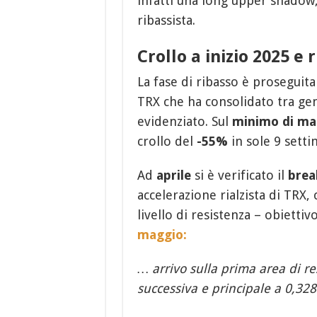
infatti una long upper shadow,
ribassista.
Crollo a inizio 2025 e 
La fase di ribasso è proseguita
TRX che ha consolidato tra ge
evidenziato. Sul
minimo di ma
crollo del
-55%
in sole 9 setti
Ad
aprile
si è verificato il
bre
accelerazione rialzista di TRX,
livello di resistenza – obiettiv
maggio:
… arrivo sulla prima area di r
successiva e principale a 0,32