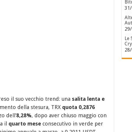
Bit
31/
Alt
Aut
29/
Le 
Cry
28/
eso il suo vecchio trend: una
salita lenta e
omento della stesura, TRX
quota 0,2876
o dell’
8,28%
, dopo aver chiuso maggio con
a il
quarto mese
consecutivo in verde
per
 minimo annuale a marzo, a 0,2011 USDT.