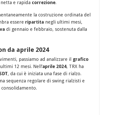
a netta e rapida
correzione
.
taneamente la costruzione ordinata del
embra essere
ripartita
negli ultimi mesi,
iva
di gennaio e febbraio, sostenuta dalla
ron da aprile 2024
vimenti, passiamo ad analizzare il
grafico
ltimi 12 mesi. Nell’
aprile 2024
, TRX ha
USDT
, da cui è iniziata una fase di rialzo.
na sequenza regolare di swing rialzisti e
 di consolidamento.