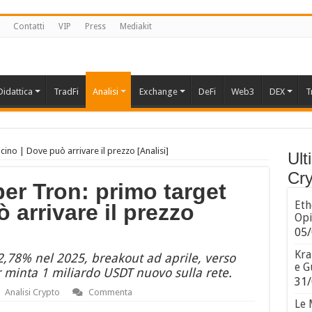
Contatti
VIP
Press
Mediakit
Didattica
TradFi
Analisi
Exchange
DeFi
Web3
DEX
T
cino | Dove può arrivare il prezzo [Analisi]
Ult
Cry
per Tron: primo target
Eth
 arrivare il prezzo
Opi
05/
Kra
12,78% nel 2025, breakout ad aprile, verso
e G
r minta 1 miliardo USDT nuovo sulla rete.
31/
Analisi Crypto
Commenta
Le 