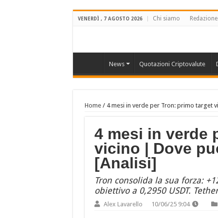
Chi siamo
Redazione
VENERDÌ , 7 AGOSTO 2026
News
Quotazioni Criptovalute
Home
/
4 mesi in verde per Tron: primo target vi
4 mesi in verde 
vicino | Dove può
[Analisi]
Tron consolida la sua forza: +
obiettivo a 0,2950 USDT. Tethe
Alex Lavarello
10/06/25 9:04