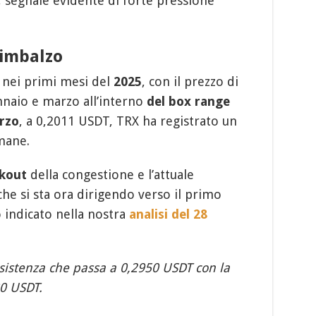
 segnale evidente di forte pressione
rimbalzo
 nei primi mesi del
2025
, con il prezzo di
nnaio e marzo all’interno
del box range
rzo
, a 0,2011 USDT, TRX ha registrato un
mane.
akout
della congestione e l’attuale
 che si sta ora dirigendo verso il primo
o indicato nella nostra
analisi del 28
esistenza che passa a 0,2950 USDT con la
80 USDT.