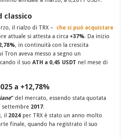
 classico
zo, il rialzo di TRX –
che si può acquistare
re attuale si attesta a circa
+37%
. Da inizio
2,78%
, in continuità con la crescita
cui Tron aveva messo a segno un
ccando il suo
ATH a 0,45 USDT
nel mese di
025 a +12,78%
iane
“
del mercato, essendo stata quotata
o settembre
2017
.
, il
2024
per TRX è stato un anno molto
arte finale, quando ha registrato il suo