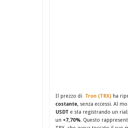
Il prezzo di
Tron (TRX)
ha ripr
costante,
senza eccessi. Al m
USDT
e sta registrando un rialz
un
+7,70%
. Questo rappresent
TRX, che aveva toccato il suo