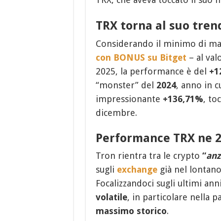
TRX torna al suo trend
Considerando il minimo di mar
con BONUS su Bitget
– al valo
2025, la performance è del
+1
“monster” del
2024
, anno in 
impressionante
+136,71%
, to
dicembre.
Performance TRX ne 2
Tron rientra tra le crypto
“
anz
sugli
exchange
già nel lontan
Focalizzandoci sugli ultimi anni
volatile
, in particolare nella p
massimo storico
.