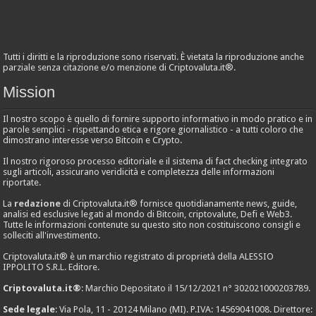
Tutti i diritti e la riproduzione sono riservati. È vietata la riproduzione anche
parziale senza citazione e/o menzione di Criptovaluta.it®.
Mission
Il nostro scopo è quello di fornire supporto informativo in modo pratico e in
parole semplici - rispettando etica e rigore giornalistico - a tutti coloro che
dimostrano interesse verso Bitcoin e Crypto.
Il nostro rigoroso processo editoriale e il sistema di fact checking integrato
sugli articoli, assicurano veridicità e completezza delle informazioni
riportate.
La
redazione
di Criptovaluta.it® fornisce quotidianamente news, guide,
analisi ed esclusive legati al mondo di Bitcoin, criptovalute, Defi e Web3.
Tutte le informazioni contenute su questo sito non costituiscono consigli e
solleciti all'investimento.
Criptovaluta.it® è un marchio registrato di proprietà della ALESSIO
IPPOLITO S.R.L. Editore.
Criptovaluta.it®
: Marchio Depositato il 15/12/2021 n° 302021000203789.
Sede legale
: Via Pola, 11 - 20124 Milano (MI). P.IVA: 14569041008. Direttore: