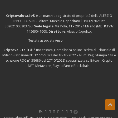
Criptovaluta.it®
è un marchio registrato di proprietà della ALESSIO
IPPOLITO S.R.L. Editore: Marchio Depositato il 15/12/2021
n°
302021000203789
.
Sede legale
: Via Pola, 11 - 20124 Milano (MI).
P.IVA
:
14569041008.
Direttore
: Alessio Ippolito.
Testata associata Anso
Criptovaluta.it®
è una testata giornalistica online iscritta al Tribunale di
Milano (iscrizione N° 12776/2022 del 10/10/2022 – Num. Reg. Stampa 143 e
iscrizione
ROC n° 38686
del 27/10/2022) specializzata su Bitcoin, Crypto,
NFT, Metaverse, Play to Earn e Blockchain.
Criptovaluta.it® 2017/2026 -
Codice etico
-
Fact Check
-
Review process
-