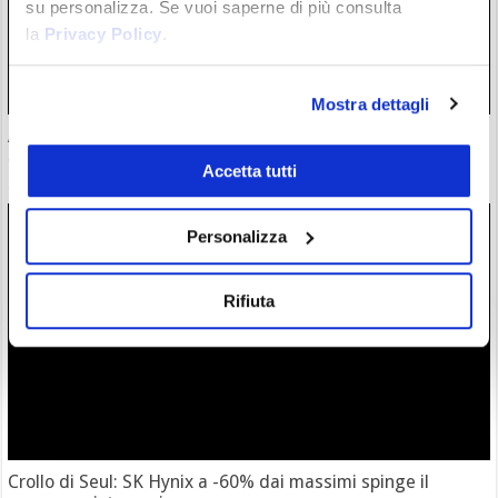
su personalizza. Se vuoi saperne di più consulta
la
Privacy Policy
.
Mostra dettagli
Anche Solana scende in campo per il Clarity Act: “È ora di
agire”. Il tempo però è quasi terminato
Accetta tutti
29/07/26 17:17
Personalizza
Rifiuta
Crollo di Seul: SK Hynix a -60% dai massimi spinge il