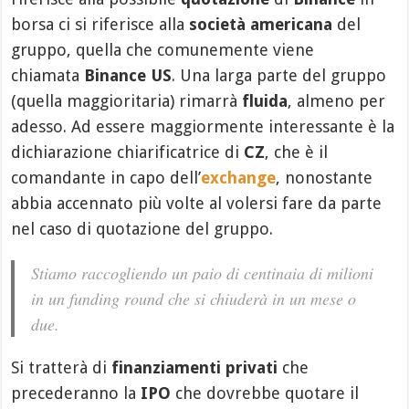
borsa ci si riferisce alla
società americana
del
gruppo, quella che comunemente viene
chiamata
Binance US
. Una larga parte del gruppo
(quella maggioritaria) rimarrà
fluida
, almeno per
adesso. Ad essere maggiormente interessante è la
dichiarazione chiarificatrice di
CZ
, che è il
comandante in capo dell’
exchange
, nonostante
abbia accennato più volte al volersi fare da parte
nel caso di quotazione del gruppo.
Stiamo raccogliendo un paio di centinaia di milioni
in un funding round che si chiuderà in un mese o
due.
Si tratterà di
finanziamenti privati
che
precederanno la
IPO
che dovrebbe quotare il