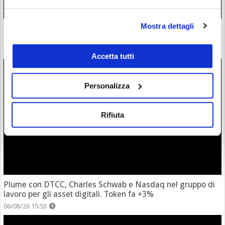
Mostra dettagli
ETF Bitcoin: Wall Street accoglie investimenti dopo hack
Coldcard. C’è chi ha mollato l’autocustodia?
06/08/26 17:07
Accetta tutti
Personalizza
Rifiuta
Plume con DTCC, Charles Schwab e Nasdaq nel gruppo di
lavoro per gli asset digitali. Token fa +3%
06/08/26 15:53