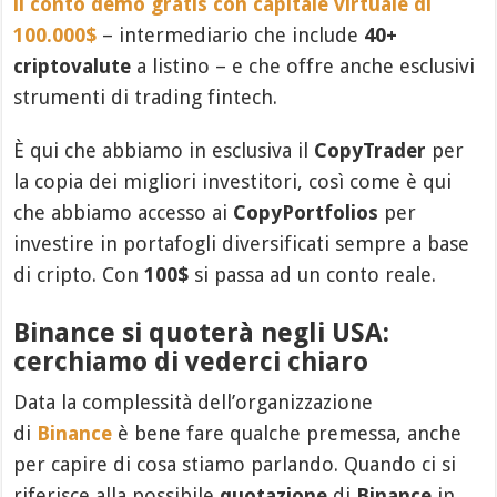
il conto demo gratis con capitale virtuale di
100.000$
– intermediario che include
40+
criptovalute
a listino – e che offre anche esclusivi
strumenti di trading fintech.
È qui che abbiamo in esclusiva il
CopyTrader
per
la copia dei migliori investitori, così come è qui
che abbiamo accesso ai
CopyPortfolios
per
investire in portafogli diversificati sempre a base
di cripto. Con
100$
si passa ad un conto reale.
Binance si quoterà negli USA:
cerchiamo di vederci chiaro
Data la complessità dell’organizzazione
di
Binance
è bene fare qualche premessa, anche
per capire di cosa stiamo parlando. Quando ci si
riferisce alla possibile
quotazione
di
Binance
in