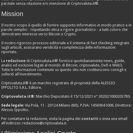
parziale senza citazione e/o menzione di Criptovaluta.it®.
Mission
Il nostro scopo è quello di fornire supporto informativo in modo pratico e in
parole semplici - rispettando etica e rigore giornalistico - a tutti coloro che
dimostrano interesse verso Bitcoin e Crypto.
Il nostro rigoroso processo editoriale e il sistema di fact checking integrato
sugli articoli, assicurano veridicità e completezza delle informazioni
riportate.
La
redazione
di Criptovaluta.it® fornisce quotidianamente news, guide,
analisi ed esclusive legati al mondo di Bitcoin, criptovalute, Defi e Web3.
Tutte le informazioni contenute su questo sito non costituiscono consigli e
solleciti all'investimento.
Criptovaluta.it® è un marchio registrato di proprietà della ALESSIO
IPPOLITO S.R.L. Editore.
Criptovaluta.it®
: Marchio Depositato il 15/12/2021 n° 302021000203789.
Sede legale
: Via Pola, 11 - 20124 Milano (MI). P.IVA: 14569041008. Direttore:
Alessio Ippolito.
Per contattare la redazione, visita la pagina dei
contatti
o invia una email
all'indirizzo:
redazione@criptovaluta.it
.