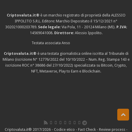
Criptovaluta.it®
è un marchio registrato di proprietà della ALESSIO
IPPOLITO S.R.L. Editore: Marchio Depositato il 15/12/2021
n°
302021000203789
.
Sede legale
: Via Pola, 11 - 20124 Milano (MI).
P.IVA
:
14569041008.
Direttore
: Alessio Ippolito.
Testata associata Anso
Criptovaluta.it®
è una testata giornalistica online iscritta al Tribunale di
Milano (iscrizione N° 12776/2022 del 10/10/2022 – Num. Reg. Stampa 143 e
iscrizione
ROC n° 38686
del 27/10/2022) specializzata su Bitcoin, Crypto,
NFT, Metaverse, Play to Earn e Blockchain.
Criptovaluta.it® 2017/2026 -
Codice etico
-
Fact Check
-
Review process
-