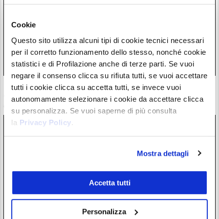
Cookie
Questo sito utilizza alcuni tipi di cookie tecnici necessari
per il corretto funzionamento dello stesso, nonché cookie
statistici e di Profilazione anche di terze parti. Se vuoi
negare il consenso clicca su rifiuta tutti, se vuoi accettare
BTCPay Server ha una vulnerabilità critica. Necessario
tutti i cookie clicca su accetta tutti, se invece vuoi
aggiornare subito, fondi Bitcoin a rischio
autonomamente selezionare i cookie da accettare clicca
07/08/26 19:34
su personalizza. Se vuoi saperne di più consulta
la
Privacy Policy
.
Mostra dettagli
Accetta tutti
Personalizza