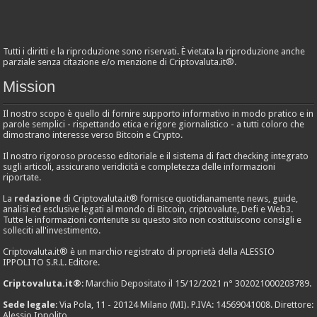
Tutti i diritti e la riproduzione sono riservati. È vietata la riproduzione anche
parziale senza citazione e/o menzione di Criptovaluta.it®.
Mission
Il nostro scopo è quello di fornire supporto informativo in modo pratico e in
parole semplici - rispettando etica e rigore giornalistico - a tutti coloro che
dimostrano interesse verso Bitcoin e Crypto.
Il nostro rigoroso processo editoriale e il sistema di fact checking integrato
sugli articoli, assicurano veridicità e completezza delle informazioni
riportate.
La
redazione
di Criptovaluta.it® fornisce quotidianamente news, guide,
analisi ed esclusive legati al mondo di Bitcoin, criptovalute, Defi e Web3.
Tutte le informazioni contenute su questo sito non costituiscono consigli e
solleciti all'investimento.
Criptovaluta.it® è un marchio registrato di proprietà della ALESSIO
IPPOLITO S.R.L. Editore.
Criptovaluta.it®
: Marchio Depositato il 15/12/2021 n° 302021000203789.
Sede legale
: Via Pola, 11 - 20124 Milano (MI). P.IVA: 14569041008. Direttore:
Alessio Ippolito.