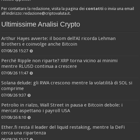
Per contattare la redazione, visita la pagina dei
contatti
o invia una email
all'indirizzo:
redazione@criptovaluta.it
.
Ultimissime Analisi Crypto
Arthur Hayes avverte: il boom dell’AI ricorda Lehman
Brothers e coinvolge anche Bitcoin
07/08/26 15:27
Perché Ripple non riparte? XRP torna vicino ai minimi
mentre RLUSD continua a crescere
07/08/26 11:47
Solana delude: gli RWA crescono mentre la volatilità di SOL si
comprime
07/08/26 9:37
Petrolio in rialzo, Wall Street in pausa e Bitcoin debole: i
mercati aspettano i payroll USA
07/08/26 8:10
Ether.fi resta il leader del liquid restaking, mentre la DeFi
cerca una ripartenza
06/08/26 15:17