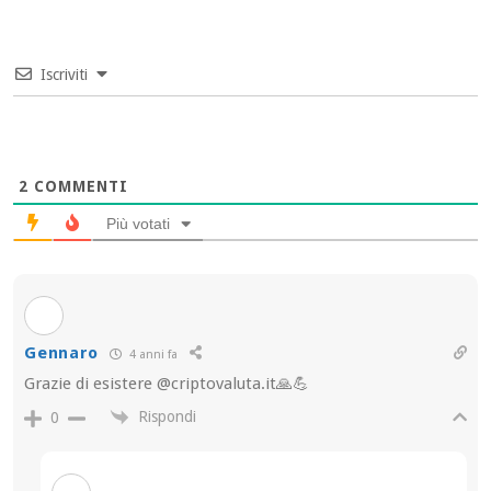
Iscriviti
2
COMMENTI
Più votati
Gennaro
4 anni fa
Grazie di esistere @criptovaluta.it🙏💪
Rispondi
0