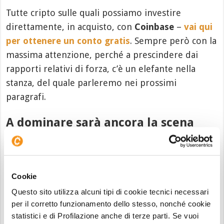
Tutte cripto sulle quali possiamo investire
direttamente, in acquisto, con
Coinbase
–
vai qui
per ottenere un conto gratis
. Sempre però con la
massima attenzione, perché a prescindere dai
rapporti relativi di forza, c’è un elefante nella
stanza, del quale parleremo nei prossimi
paragrafi.
A dominare sarà ancora la scena
macro
Il mercato
Cripto
non è, checché ne dicano i
commentatori classici, il grande malato di questa
Cookie
fase di mercato. Una fase di mercato che,
Questo sito utilizza alcuni tipi di cookie tecnici necessari
dovrebbe essere ovvio ormai per tutti, continua
per il corretto funzionamento dello stesso, nonché cookie
ad essere dominata in lungo e largo dalle paure di
statistici e di Profilazione anche di terze parti. Se vuoi
una recessione (ormai sempre più concrete) e da