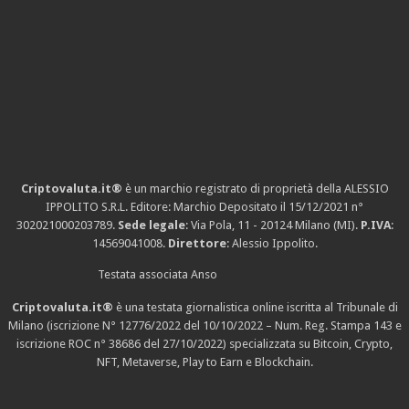
Criptovaluta.it®
è un marchio registrato di proprietà della ALESSIO
IPPOLITO S.R.L. Editore: Marchio Depositato il 15/12/2021
n°
302021000203789
.
Sede legale
: Via Pola, 11 - 20124 Milano (MI).
P.IVA
:
14569041008.
Direttore
: Alessio Ippolito.
Testata associata Anso
Criptovaluta.it®
è una testata giornalistica online iscritta al Tribunale di
Milano (iscrizione N° 12776/2022 del 10/10/2022 – Num. Reg. Stampa 143 e
iscrizione
ROC n° 38686
del 27/10/2022) specializzata su Bitcoin, Crypto,
NFT, Metaverse, Play to Earn e Blockchain.