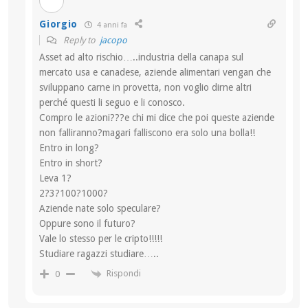
Giorgio
4 anni fa
Reply to
jacopo
Asset ad alto rischio…..industria della canapa sul
mercato usa e canadese, aziende alimentari vengan che
sviluppano carne in provetta, non voglio dirne altri
perché questi li seguo e li conosco.
Compro le azioni???e chi mi dice che poi queste aziende
non falliranno?magari falliscono era solo una bolla!!
Entro in long?
Entro in short?
Leva 1?
2?3?100?1000?
Aziende nate solo speculare?
Oppure sono il futuro?
Vale lo stesso per le cripto!!!!!
Studiare ragazzi studiare…..
Rispondi
0