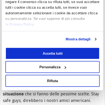
negare il consenso clicca su rifiuta tutti, se vuoi accettare
una politica dei tassi ancora di difficile lettura, che
tutti i cookie clicca su accetta tutti, se invece vuoi
vedrà comunque altri rialzi.
autonomamente selezionare i cookie da accettare clicca
su personalizza. Se vuoi saperne di più consulta
Se da un lato è vero che ormai i mercati
la
Privacy Policy
.
sembrerebbero aver scontato anche una
potenziale apocalisse, è altrettanto vero che una
Mostra dettagli
stretta di
Fed
si tradurrà comunque con
meno
denaro a disposizione
per tutti. E che questo avrà
Accetta tutti
eventualmente dei riflessi importanti sui mercati
di ogni tipo.
Personalizza
Non siamo pessimisti. Ma il momento è
complicato: è in queste circostanze che si fanno
Rifiuta
grandi affari, ma sempre nella medesima
situazione
che si fanno delle pessime scelte. Stay
safe guys, direbbero i nostri amici americani.