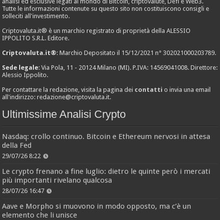
analisi ed esclusive legati al mondo di Bitcoin, criptovalute, Defi e Web3.
Tutte le informazioni contenute su questo sito non costituiscono consigli e
solleciti all'investimento.
Criptovaluta.it® è un marchio registrato di proprietà della ALESSIO
IPPOLITO S.R.L. Editore.
Criptovaluta.it®
: Marchio Depositato il 15/12/2021 n° 302021000203789.
Sede legale
: Via Pola, 11 - 20124 Milano (MI). P.IVA: 14569041008. Direttore:
Alessio Ippolito.
Per contattare la redazione, visita la pagina dei
contatti
o invia una email
all'indirizzo:
redazione@criptovaluta.it
.
Ultimissime Analisi Crypto
Nasdaq: crollo continuo. Bitcoin e Ethereum nervosi in attesa
della Fed
29/07/26 8:22
Le crypto frenano a fine luglio: dietro le quinte però i mercati
più importanti rivelano qualcosa
28/07/26 16:47
Aave e Morpho si muovono in modo opposto, ma c’è un
elemento che li unisce