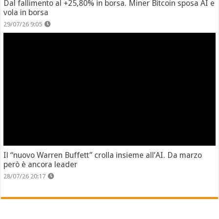
Dal fallimento al +25,80% in borsa. Miner Bitcoin sposa AI e
vola in borsa
29/07/26 9:05
Il “nuovo Warren Buffett” crolla insieme all’AI. Da marzo
però è ancora leader
28/07/26 20:17