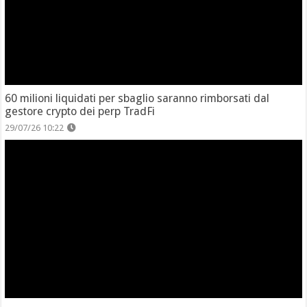
60 milioni liquidati per sbaglio saranno rimborsati dal
gestore crypto dei perp TradFi
29/07/26 10:22