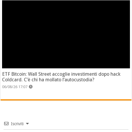
ETF Bitcoin: Wall Street accoglie investimenti dopo hack
Coldcard. C’è chi ha mollato l’autocustodia?
06/08/26 17:07
Iscriviti