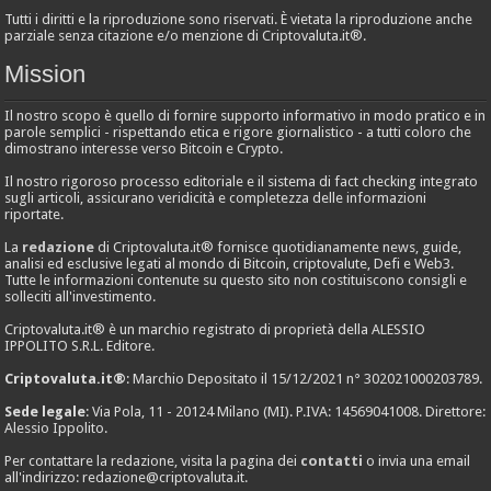
Tutti i diritti e la riproduzione sono riservati. È vietata la riproduzione anche
parziale senza citazione e/o menzione di Criptovaluta.it®.
Mission
Il nostro scopo è quello di fornire supporto informativo in modo pratico e in
parole semplici - rispettando etica e rigore giornalistico - a tutti coloro che
dimostrano interesse verso Bitcoin e Crypto.
Il nostro rigoroso processo editoriale e il sistema di fact checking integrato
sugli articoli, assicurano veridicità e completezza delle informazioni
riportate.
La
redazione
di Criptovaluta.it® fornisce quotidianamente news, guide,
analisi ed esclusive legati al mondo di Bitcoin, criptovalute, Defi e Web3.
Tutte le informazioni contenute su questo sito non costituiscono consigli e
solleciti all'investimento.
Criptovaluta.it® è un marchio registrato di proprietà della ALESSIO
IPPOLITO S.R.L. Editore.
Criptovaluta.it®
: Marchio Depositato il 15/12/2021 n° 302021000203789.
Sede legale
: Via Pola, 11 - 20124 Milano (MI). P.IVA: 14569041008. Direttore:
Alessio Ippolito.
Per contattare la redazione, visita la pagina dei
contatti
o invia una email
all'indirizzo:
redazione@criptovaluta.it
.