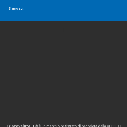
Siamo su:
Criptovaluta.it®
è un marchio registrato di proprietà della ALESSIO