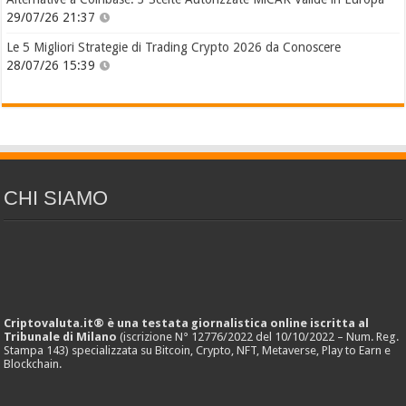
29/07/26 21:37
Le 5 Migliori Strategie di Trading Crypto 2026 da Conoscere
28/07/26 15:39
CHI SIAMO
Criptovaluta.it® è una testata giornalistica online iscritta al
Tribunale di Milano
(iscrizione N° 12776/2022 del 10/10/2022 – Num. Reg.
Stampa 143) specializzata su Bitcoin, Crypto, NFT, Metaverse, Play to Earn e
Blockchain.