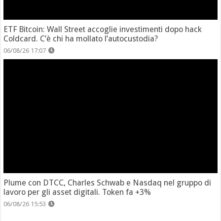
ETF Bitcoin: Wall Street accoglie investimenti dopo hack
Coldcard. C’è chi ha mollato l’autocustodia?
06/08/26 17:07
Plume con DTCC, Charles Schwab e Nasdaq nel gruppo di
lavoro per gli asset digitali. Token fa +3%
06/08/26 15:53