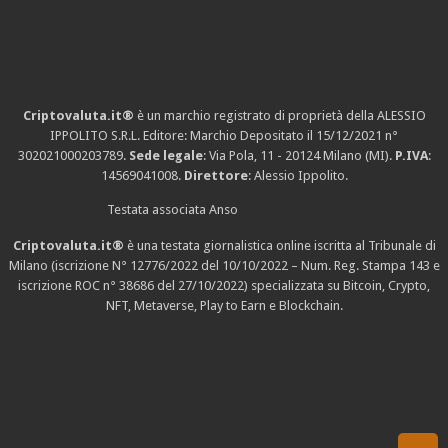
Criptovaluta.it®
è un marchio registrato di proprietà della ALESSIO
IPPOLITO S.R.L. Editore: Marchio Depositato il 15/12/2021
n°
302021000203789
.
Sede legale
: Via Pola, 11 - 20124 Milano (MI).
P.IVA
:
14569041008.
Direttore
: Alessio Ippolito.
Testata associata Anso
Criptovaluta.it®
è una testata giornalistica online iscritta al Tribunale di
Milano (iscrizione N° 12776/2022 del 10/10/2022 – Num. Reg. Stampa 143 e
iscrizione
ROC n° 38686
del 27/10/2022) specializzata su Bitcoin, Crypto,
NFT, Metaverse, Play to Earn e Blockchain.