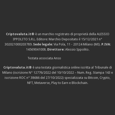
Criptovaluta.it®
è un marchio registrato di proprietà della ALESSIO
IPPOLITO S.R.L. Editore: Marchio Depositato il 15/12/2021
n°
302021000203789
.
Sede legale
: Via Pola, 11 - 20124 Milano (MI).
P.IVA
:
14569041008.
Direttore
: Alessio Ippolito.
Testata associata Anso
Criptovaluta.it®
è una testata giornalistica online iscritta al Tribunale di
Milano (iscrizione N° 12776/2022 del 10/10/2022 – Num. Reg. Stampa 143 e
iscrizione
ROC n° 38686
del 27/10/2022) specializzata su Bitcoin, Crypto,
NFT, Metaverse, Play to Earn e Blockchain.