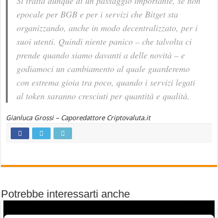
Si tratta dunque di un passaggio importante, se non
epocale per BGB e per i servizi che Bitget sta
organizzando, anche in modo decentralizzato, per i
suoi utenti. Quindi niente panico – che talvolta ci
prende quando siamo davanti a delle novità – e
godiamoci un cambiamento al quale guarderemo
con estrema gioia tra poco, quando i servizi legati
al token saranno cresciuti per quantità e qualità.
Gianluca Grossi – Caporedattore Criptovaluta.it
Potrebbe interessarti anche