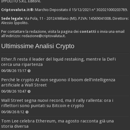
IPPOLITO S.R.L. Editore.
Criptovaluta.it®
: Marchio Depositato il 15/12/2021 n° 302021000203789.
Sede legale
: Via Pola, 11 - 20124 Milano (MI). P.IVA: 14569041008. Direttore:
Alessio Ippolito.
Per contattare la redazione, visita la pagina dei
contatti
o invia una email
all'indirizzo:
redazione@criptovaluta.it
.
Ultimissime Analisi Crypto
Ether.fi resta il leader del liquid restaking, mentre la DeFi
cerca una ripartenza
06/08/26 15:17
Perché le crypto AI non seguono il boom dell’intelligenza
artificiale a Wall Street
06/08/26 10:47
Wall Street segna nuovi record, ma il rally rallenta: ora i
riflettori sono puntati su Bitcoin e crypto
06/08/26 8:12
Tom Lee celebra Ethereum, ma agosto racconta già una
storia diversa