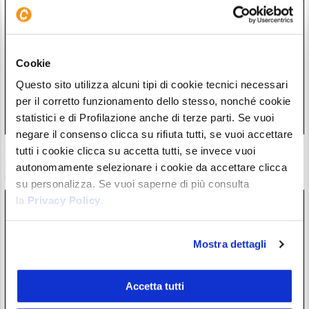
Cookie
Questo sito utilizza alcuni tipi di cookie tecnici necessari
per il corretto funzionamento dello stesso, nonché cookie
statistici e di Profilazione anche di terze parti. Se vuoi
negare il consenso clicca su rifiuta tutti, se vuoi accettare
Bybit EU ottiene licenza EMI in Bybit Payments GmbH per
tutti i cookie clicca su accetta tutti, se invece vuoi
potenziare i pagamenti digitali
autonomamente selezionare i cookie da accettare clicca
06/08/26 21:37
su personalizza. Se vuoi saperne di più consulta
la
Privacy Policy
.
Mostra dettagli
Accetta tutti