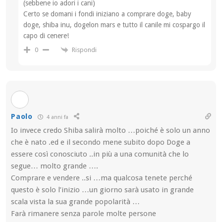
(sebbene io adori i cani)
Certo se domani i fondi iniziano a comprare doge, baby
doge, shiba inu, dogelon mars e tutto il canile mi cospargo il
capo di cenere!
Rispondi
0
Paolo
4 anni fa
Io invece credo Shiba salirà molto …poiché è solo un anno
che è nato .ed e il secondo mene subito dopo Doge a
essere così conosciuto ..in più a una comunità che lo
segue… molto grande ….
Comprare e vendere ..si …ma qualcosa tenete perché
questo è solo l’inizio …un giorno sarà usato in grande
scala vista la sua grande popolarità …
Farà rimanere senza parole molte persone