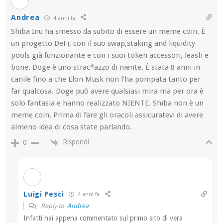
Andrea
4 anni fa
Shiba Inu ha smesso da subito di essere un meme coin. È
un progetto DeFi, con il suo swap,staking and liquidity
pools già funzionante e con i suoi token accessori, leash e
bone. Doge è uno strac*azzo di niente. È stata 8 anni in
canile fino a che Elon Musk non l’ha pompata tanto per
far qualcosa. Doge può avere qualsiasi mira ma per ora è
solo fantasia e hanno realizzato NIENTE. Shiba non è un
meme coin. Prima di fare gli oracoli assicuratevi di avere
almeno idea di cosa state parlando.
Rispondi
0
Luigi Pesci
4 anni fa
Reply to
Andrea
Infatti hai appena commentato sul primo sito di vera