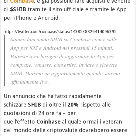
di
Coinbase
, è già possibile fare acquisti e vendite
di
$SHIB
tramite il sito ufficiale e tramite le App
per iPhone e Android.
https://twitter.com/coinbase/status/1438538829414096395
Stiamo lanciando SHIB su Coinbase.com e sulle
App per iOS e Android nei prossimi 15 minuti.
Potreste aver bisogno di aggiornare la App per
comprare, vendere, convertire, inviare o ricevere
SHIB. Daremo un aggiornamento quando saremo
ufficialmente live.
Un annuncio che ha fatto rapidamente
schizzare
SHIB
di oltre il
20%
rispetto alle
quotazioni di 24 ore fa – per
quell’effetto
Coinbase
al quale ormai i veterani
del mondo delle criptovalute dovrebbero essere