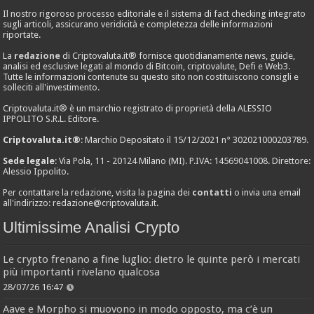
Il nostro rigoroso processo editoriale e il sistema di fact checking integrato
sugli articoli, assicurano veridicità e completezza delle informazioni
riportate.
La
redazione
di Criptovaluta.it® fornisce quotidianamente news, guide,
analisi ed esclusive legati al mondo di Bitcoin, criptovalute, Defi e Web3.
Tutte le informazioni contenute su questo sito non costituiscono consigli e
solleciti all'investimento.
Criptovaluta.it® è un marchio registrato di proprietà della ALESSIO
IPPOLITO S.R.L. Editore.
Criptovaluta.it®
: Marchio Depositato il 15/12/2021 n° 302021000203789.
Sede legale
: Via Pola, 11 - 20124 Milano (MI). P.IVA: 14569041008. Direttore:
Alessio Ippolito.
Per contattare la redazione, visita la pagina dei
contatti
o invia una email
all'indirizzo:
redazione@criptovaluta.it
.
Ultimissime Analisi Crypto
Le crypto frenano a fine luglio: dietro le quinte però i mercati
più importanti rivelano qualcosa
28/07/26 16:47
Aave e Morpho si muovono in modo opposto, ma c’è un