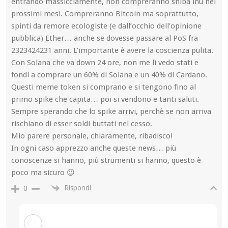
entrando massicciamente, non compreranno shiba inu nei
prossimi mesi. Compreranno Bitcoin ma soprattutto,
spinti da remore ecologiste (e dall’occhio dell’opinione
pubblica) Ether… anche se dovesse passare al PoS fra
2323424231 anni. L’importante è avere la coscienza pulita.
Con Solana che va down 24 ore, non me li vedo stati e
fondi a comprare un 60% di Solana e un 40% di Cardano.
Questi meme token si comprano e si tengono fino al
primo spike che capita… poi si vendono e tanti saluti.
Sempre sperando che lo spike arrivi, perchè se non arriva
rischiano di esser soldi buttati nel cesso.
Mio parere personale, chiaramente, ribadisco!
In ogni caso apprezzo anche queste news… più
conoscenze si hanno, più strumenti si hanno, questo è
poco ma sicuro 😉
Rispondi
0