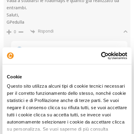
Vada a studiarsi le roadmaps e quanto già realizzato da
entrambi.
Saluti,
GPedulla
Rispondi
0
Author
Gianluca Grossi
4 anni fa
Reply to
GPedulla
Cookie
Grazie per aver condiviso con noi la sua opinione.
Rispondi
0
Questo sito utilizza alcuni tipi di cookie tecnici necessari
per il corretto funzionamento dello stesso, nonché cookie
statistici e di Profilazione anche di terze parti. Se vuoi
negare il consenso clicca su rifiuta tutti, se vuoi accettare
tutti i cookie clicca su accetta tutti, se invece vuoi
Dario
4 anni fa
autonomamente selezionare i cookie da accettare clicca
Reply to
GPedulla
su personalizza. Se vuoi saperne di più consulta
Con questo cosa vuole dire?