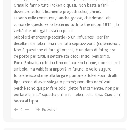
Ormai lo fanno tutti i token o quasi. Non basta a farli
diventare automaticamente progetti solidi, ahimè.
Ci sono mille community, anche grosse, che dicono “ehi
comprate questo se lo facciamo tutti to the moon!1!!1″… la
verità che ad oggi basta un po’ di
pubblicità/marketing/accordo (o un influencer) per far
decollare un token: ma non tutti sopravvivono (eufemismo).
Non è questione di fare gli oracoli, è un dato di fatto; ora
c’è posto per tutti, il settore sta decollando, benissimo.
Forse Shiba inu (che ha il meme pure nel nome, non solo nel
simbolo, ma vabbè) si imporrà in futuro, e ve lo auguro.
Io preferisco starne alla larga e puntare a token/coin di altr
tipo, credo di aver spiegato perchè; non dico nomi vari
perchè sono qui per fare soldi (detto francamente), non per
portare la “mia” squadra o il “mio” token sulla luna. Ciao e in
bocca al lupo!
Rispondi
0