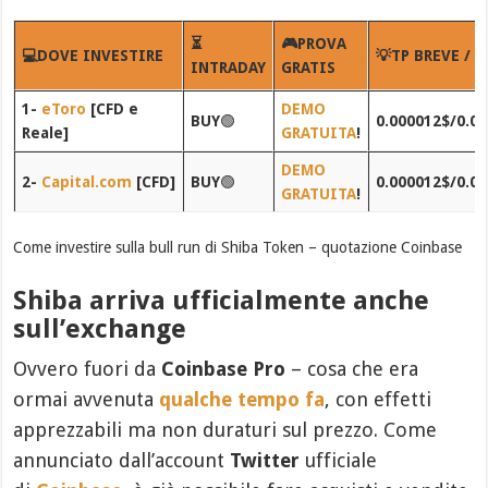
⏳
🎮PROVA
💻DOVE INVESTIRE
💡TP BREVE / 
INTRADAY
GRATIS
1-
eToro
[CFD e
DEMO
BUY
🟢
0.000012$/0.0
Reale]
GRATUITA
!
DEMO
2-
Capital.com
[CFD]
BUY
🟢
0.000012$/0.0
GRATUITA
!
Come investire sulla bull run di Shiba Token – quotazione Coinbase
Shiba arriva ufficialmente anche
sull’exchange
Ovvero fuori da
Coinbase Pro
– cosa che era
ormai avvenuta
qualche tempo fa
, con effetti
apprezzabili ma non duraturi sul prezzo. Come
annunciato dall’account
Twitter
ufficiale