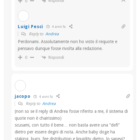
Rispondi
0
Luigi Pesci
4 anni fa
Reply to
Andrea
Perdonami. Assolutamente non ho visto il requote e
pensavo dunque fosse rivolta alla redazione.
Rispondi
0
jacopo
4 anni fa
Reply to
Andrea
(non so se il reply di Andrea fosse riferito a me, il sistema di
quote non è chairissimo)
scusami, con tutto il bene… non basta avere una “defi”
dietro per essere degni di nota. Anche baby doge ha
staking, burn, fee distribution e liquidity dietro, lo sapevi?