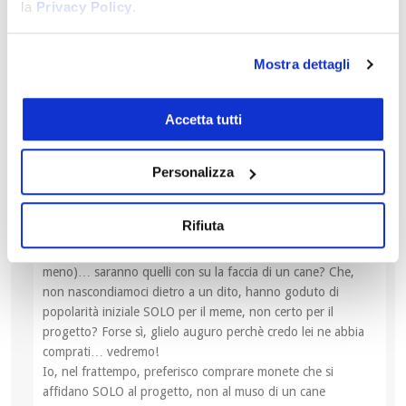
la
Privacy Policy
.
Rispondi
0
Mostra dettagli
Accetta tutti
jacopo
4 anni fa
Reply to
GPedulla
Personalizza
forse è lei che non conosce il progetto intorno a doge…
segua il suo stesso (validissimo) consiglio: si informi 🙂
ribadisco che a mio parere i meme token non potranno mai
Rifiuta
avere un interesse istituzionale: di progetti validi ne è pieno
il mondo, 2 o 3 ce la faranno, forse anche decine (chi più chi
meno)… saranno quelli con su la faccia di un cane? Che,
non nascondiamoci dietro a un dito, hanno goduto di
popolarità iniziale SOLO per il meme, non certo per il
progetto? Forse sì, glielo auguro perchè credo lei ne abbia
comprati… vedremo!
Io, nel frattempo, preferisco comprare monete che si
affidano SOLO al progetto, non al muso di un cane