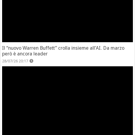
Il “nuovo Warren Buffett” crolla insieme all’AI. Da marzo
però è ancora leader
28/07/26 20:17