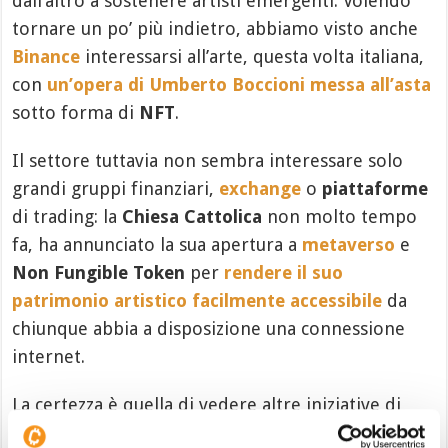
dall’altro a sostenere artisti emergenti. Volendo
tornare un po’ più indietro, abbiamo visto anche
Binance
interessarsi all’arte, questa volta italiana,
con
un’opera di Umberto Boccioni messa all’asta
sotto forma di
NFT
.
Il settore tuttavia non sembra interessare solo
grandi gruppi finanziari,
exchange
o
piattaforme
di trading: la
Chiesa Cattolica
non molto tempo
fa, ha annunciato la sua apertura a
metaverso
e
Non Fungible Token
per
rendere il suo
patrimonio artistico facilmente accessibile
da
chiunque abbia a disposizione una connessione
internet.
La certezza è quella di vedere altre iniziative di
questo tipo anche a stretto giro di posta, con