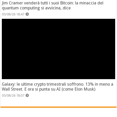
Jim Cramer venderà tutti i suoi Bitcoin: la minaccia del
quantum computing si avvicina, dice
05/08/26 18:47
Galaxy: le ultime crypto trimestrali soffrono. 13% in meno a
Wall Street. E ora si punta su AI (come Elon Musk)
05/08/26 18:07