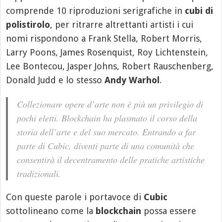
comprende 10 riproduzioni serigrafiche in
cubi di
polistirolo
, per ritrarre altrettanti artisti i cui
nomi rispondono a Frank Stella, Robert Morris,
Larry Poons, James Rosenquist, Roy Lichtenstein,
Lee Bontecou, Jasper Johns, Robert Rauschenberg,
Donald Judd e lo stesso
Andy Warhol
.
Collezionare opere d’arte non è più un privilegio di
pochi eletti. Blockchain ha plasmato il corso della
storia dell’arte e del suo mercato. Entrando a far
parte di Cubic, diventi parte di una comunità che
consentirà il decentramento delle pratiche artistiche
tradizionali.
Con queste parole i portavoce di
Cubic
sottolineano come la
blockchain
possa essere