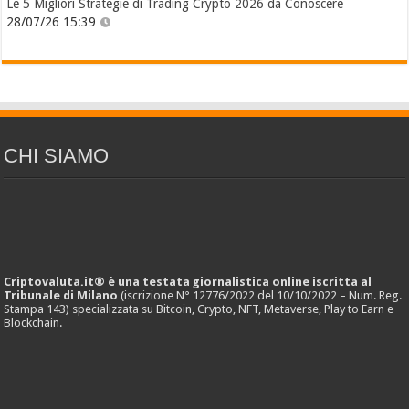
Le 5 Migliori Strategie di Trading Crypto 2026 da Conoscere
28/07/26 15:39
CHI SIAMO
Criptovaluta.it® è una testata giornalistica online iscritta al
Tribunale di Milano
(iscrizione N° 12776/2022 del 10/10/2022 – Num. Reg.
Stampa 143) specializzata su Bitcoin, Crypto, NFT, Metaverse, Play to Earn e
Blockchain.