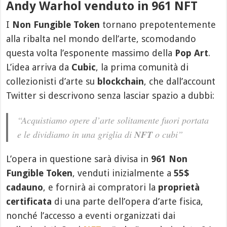
Andy Warhol venduto in 961 NFT
I
Non Fungible Token
tornano prepotentemente
alla ribalta nel mondo dell’arte, scomodando
questa volta l’esponente massimo della
Pop Art
.
L’idea arriva da
Cubic
, la prima comunità di
collezionisti d’arte su
blockchain
, che dall’account
Twitter si descrivono senza lasciar spazio a dubbi:
“Acquistiamo opere d’arte solitamente fuori portata
e le dividiamo in una griglia di
NFT
o cubi”
L’opera in questione sarà divisa in
961
Non
Fungible Token
, venduti inizialmente a
55$
cadauno
, e fornirà ai compratori la
proprietà
certificata
di una parte dell’opera d’arte fisica,
nonché l’accesso a eventi organizzati dai