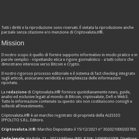
Tutti i diritti e la riproduzione sono riservati. È vietata la riproduzione anche
parziale senza citazione e/o menzione di Criptovaluta.it®.
Mission
Il nostro scopo è quello di fornire supporto informativo in modo pratico e in
parole semplici - rispettando etica e rigore giornalistico - a tutti coloro che
dimostrano interesse verso Bitcoin e Crypto.
Il nostro rigoroso processo editoriale e il sistema di fact checking integrato
sugli articoli, assicurano veridicità e completezza delle informazioni
riportate.
La
redazione
di Criptovaluta.it® fornisce quotidianamente news, guide,
analisi ed esclusive legati al mondo di Bitcoin, criptovalute, Defi e Web3.
Tutte le informazioni contenute su questo sito non costituiscono consigli e
solleciti all'investimento.
Criptovaluta.it® è un marchio registrato di proprietà della ALESSIO
IPPOLITO S.R.L. Editore.
Criptovaluta.it®
: Marchio Depositato il 15/12/2021 n° 302021000203789.
Sede legale
: Via Pola, 11 - 20124 Milano (MI). P.IVA: 14569041008. Direttore: