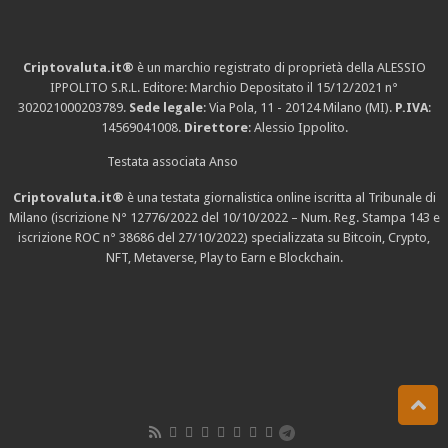
Criptovaluta.it®
è un marchio registrato di proprietà della ALESSIO
IPPOLITO S.R.L. Editore: Marchio Depositato il 15/12/2021
n°
302021000203789
.
Sede legale
: Via Pola, 11 - 20124 Milano (MI).
P.IVA
:
14569041008.
Direttore
: Alessio Ippolito.
Testata associata Anso
Criptovaluta.it®
è una testata giornalistica online iscritta al Tribunale di
Milano (iscrizione N° 12776/2022 del 10/10/2022 – Num. Reg. Stampa 143 e
iscrizione
ROC n° 38686
del 27/10/2022) specializzata su Bitcoin, Crypto,
NFT, Metaverse, Play to Earn e Blockchain.