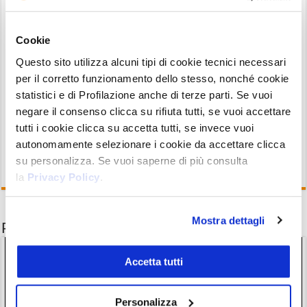
l’hype per i
NFT
che continuerà a governare il
mondo dell’arte, non solo quella nata
Cookie
direttamente su blockchain, come quella di
Questo sito utilizza alcuni tipi di cookie tecnici necessari
Beeple
, ma anche quella più classica, che tutti,
per il corretto funzionamento dello stesso, nonché cookie
anche i non appassionati di cripto, conoscono
statistici e di Profilazione anche di terze parti. Se vuoi
molto bene. Come quella di Andy Warhol.
negare il consenso clicca su rifiuta tutti, se vuoi accettare
tutti i cookie clicca su accetta tutti, se invece vuoi
autonomamente selezionare i cookie da accettare clicca
su personalizza. Se vuoi saperne di più consulta
la
Privacy Policy
.
Mostra dettagli
Potrebbe interessarti anche
Accetta tutti
Personalizza