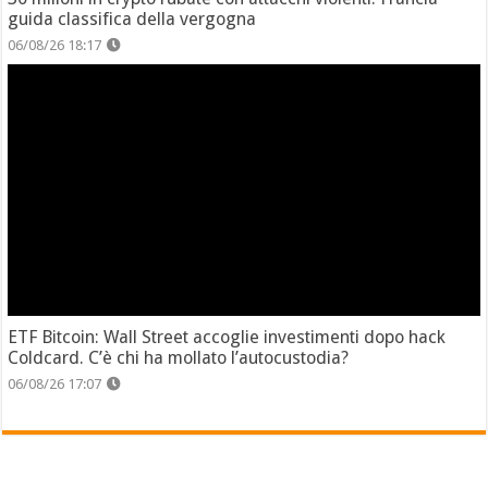
guida classifica della vergogna
06/08/26 18:17
ETF Bitcoin: Wall Street accoglie investimenti dopo hack
Coldcard. C’è chi ha mollato l’autocustodia?
06/08/26 17:07