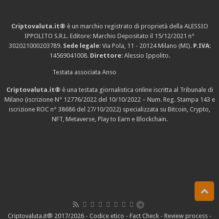
Criptovaluta.it®
è un marchio registrato di proprietà della ALESSIO
IPPOLITO S.R.L. Editore: Marchio Depositato il 15/12/2021
n°
302021000203789
.
Sede legale
: Via Pola, 11 - 20124 Milano (MI).
P.IVA
:
14569041008.
Direttore
: Alessio Ippolito.
Testata associata Anso
Criptovaluta.it®
è una testata giornalistica online iscritta al Tribunale di
Milano (iscrizione N° 12776/2022 del 10/10/2022 – Num. Reg. Stampa 143 e
iscrizione
ROC n° 38686
del 27/10/2022) specializzata su Bitcoin, Crypto,
NFT, Metaverse, Play to Earn e Blockchain.
Criptovaluta.it® 2017/2026 -
Codice etico
-
Fact Check
-
Review process
-