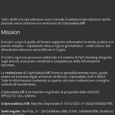
Tutti i diritti e la riproduzione sono riservati. È vietata la riproduzione anche
parziale senza citazione e/o menzione di Criptovaluta.it®.
Mission
Il nostro scopo è quello di fornire supporto informativo in modo pratico e in
parole semplici - rispettando etica e rigore giornalistico - a tutti coloro che
dimostrano interesse verso Bitcoin e Crypto.
Il nostro rigoroso processo editoriale e il sistema di fact checking integrato
sugli articoli, assicurano veridicità e completezza delle informazioni
riportate.
La
redazione
di Criptovaluta.it® fornisce quotidianamente news, guide,
analisi ed esclusive legati al mondo di Bitcoin, criptovalute, Defi e Web3.
Tutte le informazioni contenute su questo sito non costituiscono consigli e
solleciti all'investimento.
Criptovaluta.it® è un marchio registrato di proprietà della ALESSIO
IPPOLITO S.R.L. Editore.
Criptovaluta.it®
: Marchio Depositato il 15/12/2021 n° 302021000203789.
Sede legale
: Via Pola, 11 - 20124 Milano (MI). P.IVA: 14569041008. Direttore: