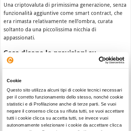
Una criptovaluta di primissima generazione, senza
funzionalità aggiuntive come smart contract, che
era rimasta relativamente nell’ombra, curata
soltanto da una piccolissima nicchia di
appassionati.
Cosa dicono le previsioni su
Dogecoin?
Nelle ultime ore stanno girando diverse previsioni
sul futuro di Dogecoin, sia di breve che di lungo
Cookie
termine. Secondo molti, soprattutto tra quelli che
Questo sito utilizza alcuni tipi di cookie tecnici necessari
arrivano dalla
finanza classica
, si tratterebbe
per il corretto funzionamento dello stesso, nonché cookie
dell’ennesimo caso di
pump & dump
, ovvero di
statistici e di Profilazione anche di terze parti. Se vuoi
negare il consenso clicca su rifiuta tutti, se vuoi accettare
acquisto in massa, pilotato anche da grandi
tutti i cookie clicca su accetta tutti, se invece vuoi
investitori, per poi rivendere tutto o quasi al picco
autonomamente selezionare i cookie da accettare clicca
del prezzo, causando l’esplosione della bolla.