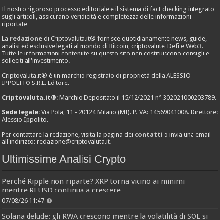
Il nostro rigoroso processo editoriale e il sistema di fact checking integrato
sugli articoli, assicurano veridicità e completezza delle informazioni
riportate.
La
redazione
di Criptovaluta.it® fornisce quotidianamente news, guide,
analisi ed esclusive legati al mondo di Bitcoin, criptovalute, Defi e Web3.
Tutte le informazioni contenute su questo sito non costituiscono consigli e
solleciti all'investimento.
Criptovaluta.it® è un marchio registrato di proprietà della ALESSIO
IPPOLITO S.R.L. Editore.
Criptovaluta.it®
: Marchio Depositato il 15/12/2021 n° 302021000203789.
Sede legale
: Via Pola, 11 - 20124 Milano (MI). P.IVA: 14569041008. Direttore:
Alessio Ippolito.
Per contattare la redazione, visita la pagina dei
contatti
o invia una email
all'indirizzo:
redazione@criptovaluta.it
.
Ultimissime Analisi Crypto
Perché Ripple non riparte? XRP torna vicino ai minimi
mentre RLUSD continua a crescere
07/08/26 11:47
Solana delude: gli RWA crescono mentre la volatilità di SOL si