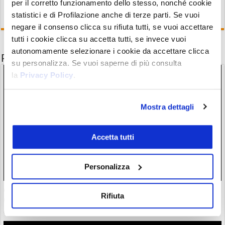
per il corretto funzionamento dello stesso, nonché cookie
statistici e di Profilazione anche di terze parti. Se vuoi
negare il consenso clicca su rifiuta tutti, se vuoi accettare
tutti i cookie clicca su accetta tutti, se invece vuoi
autonomamente selezionare i cookie da accettare clicca
Potrebbe interessarti anche
su personalizza. Se vuoi saperne di più consulta
la
Privacy Policy
.
Mostra dettagli
Accetta tutti
Personalizza
Ondo fa -6%: caos legale nel gruppo. La madre del defunto
Rifiuta
CEO porta in tribunale la “nuova” dirigenza
07/08/26 11:23