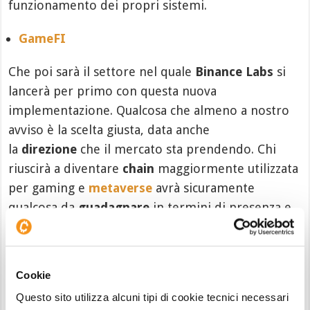
funzionamento dei propri sistemi.
GameFI
Che poi sarà il settore nel quale
Binance Labs
si
lancerà per primo con questa nuova
implementazione. Qualcosa che almeno a nostro
avviso è la scelta giusta, data anche
la
direzione
che il mercato sta prendendo. Chi
riuscirà a diventare
chain
maggiormente utilizzata
per gaming e
metaverse
avrà sicuramente
qualcosa da
guadagnare
in termini di presenza e
di utilizzo. E per chi investe in
$BNB
è un altro
punto a favore del raggiungimento dei
target
price Binance Coin
.
Cookie
Questo sito utilizza alcuni tipi di cookie tecnici necessari