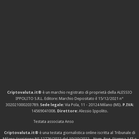
Criptovaluta.it®
è un marchio registrato di proprietà della ALESSIO
IPPOLITO S.R.L. Editore: Marchio Depositato il 15/12/2021
n°
302021000203789
.
Sede legale
: Via Pola, 11 - 20124 Milano (MI).
P.IVA
:
14569041008.
Direttore
: Alessio Ippolito.
Testata associata Anso
Criptovaluta.it®
è una testata giornalistica online iscritta al Tribunale di
Milano (iscrizione N° 12776/2022 del 10/10/2022 – Num. Reg. Stampa 143 e