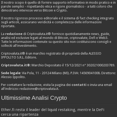
Il nostro scopo è quello di fornire supporto informativo in modo pratico e in
parole semplici - rispettando etica e rigore giornalistico - a tutti coloro che
dimostrano interesse verso Bitcoin e Crypto.
Il nostro rigoroso processo editoriale e il sistema di fact checking integrato
sugli articoli, assicurano veridicità e completezza delle informazioni
riportate.
La
redazione
di Criptovaluta.it® fornisce quotidianamente news, guide,
analisi ed esclusive legati al mondo di Bitcoin, criptovalute, Defi e Web3.
Tutte le informazioni contenute su questo sito non costituiscono consigli e
solleciti all'investimento.
Criptovaluta.it® è un marchio registrato di proprietà della ALESSIO
IPPOLITO S.R.L. Editore.
Criptovaluta.it®
: Marchio Depositato il 15/12/2021 n° 302021000203789.
Sede legale
: Via Pola, 11 - 20124 Milano (MI). P.IVA: 14569041008. Direttore:
Alessio Ippolito.
Per contattare la redazione, visita la pagina dei
contatti
o invia una email
all'indirizzo:
redazione@criptovaluta.it
.
Ultimissime Analisi Crypto
Ether.fi resta il leader del liquid restaking, mentre la DeFi
cerca una ripartenza