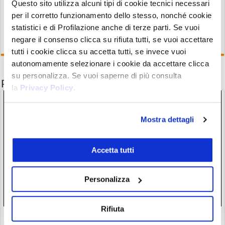
Questo sito utilizza alcuni tipi di cookie tecnici necessari
per il corretto funzionamento dello stesso, nonché cookie
statistici e di Profilazione anche di terze parti. Se vuoi
negare il consenso clicca su rifiuta tutti, se vuoi accettare
tutti i cookie clicca su accetta tutti, se invece vuoi
autonomamente selezionare i cookie da accettare clicca
su personalizza. Se vuoi saperne di più consulta
Potrebbe interessarti anche
la
Privacy Policy
.
Mostra dettagli
Accetta tutti
Personalizza
Rifiuta
Bybit EU ottiene licenza EMI in Bybit Payments GmbH per