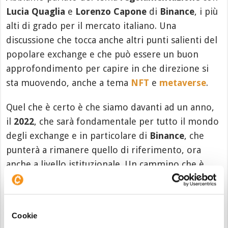
Lucia Quaglia
e
Lorenzo Capone
di
Binance
, i più
alti di grado per il mercato italiano. Una
discussione che tocca anche altri punti salienti del
popolare exchange e che può essere un buon
approfondimento per capire in che direzione si
sta muovendo, anche a tema
NFT
e
metaverse
.
Quel che è certo è che siamo davanti ad un anno,
il
2022
, che sarà fondamentale per tutto il mondo
degli exchange e in particolare di
Binance
, che
punterà a rimanere quello di riferimento, ora
anche a livello istituzionale. Un cammino che è
anche responsabile delle nostre
previsioni
Binance Coin
particolarmente bullish, con un
target price molto interessante già sul breve
Cookie
periodo.