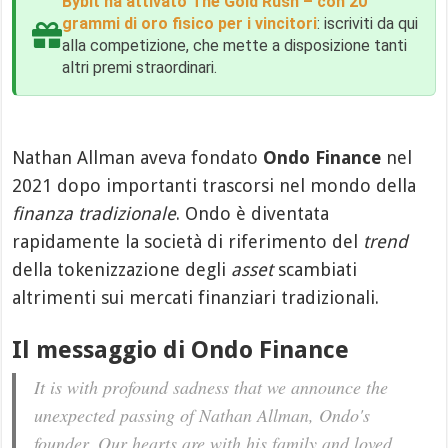
Bybit ha attivato The Gold Rush – con 20
grammi di oro fisico per i vincitori
: iscriviti da qui
alla competizione, che mette a disposizione tanti
altri premi straordinari.
Nathan Allman aveva fondato
Ondo Finance
nel
2021 dopo importanti trascorsi nel mondo della
finanza tradizionale
. Ondo è diventata
rapidamente la società di riferimento del
trend
della tokenizzazione degli
asset
scambiati
altrimenti sui mercati finanziari tradizionali.
Il messaggio di Ondo Finance
It is with profound sadness that we announce the
unexpected passing of Nathan Allman, Ondo's
founder. Our hearts are with his family and loved