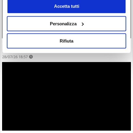
Accetta tutti
Personalizza
Rifiuta
Zcash completa l’atteso aggiornamento Ironwood: la supply
di $ZEC è ora verificata
28/07/26 18:57