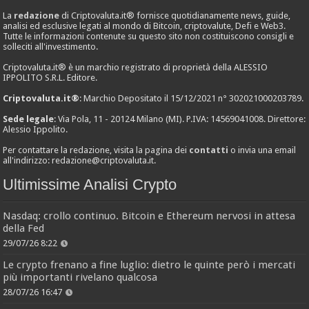
La
redazione
di Criptovaluta.it® fornisce quotidianamente news, guide,
analisi ed esclusive legati al mondo di Bitcoin, criptovalute, Defi e Web3.
Tutte le informazioni contenute su questo sito non costituiscono consigli e
solleciti all'investimento.
Criptovaluta.it® è un marchio registrato di proprietà della ALESSIO
IPPOLITO S.R.L. Editore.
Criptovaluta.it®
: Marchio Depositato il 15/12/2021 n° 302021000203789.
Sede legale
: Via Pola, 11 - 20124 Milano (MI). P.IVA: 14569041008. Direttore:
Alessio Ippolito.
Per contattare la redazione, visita la pagina dei
contatti
o invia una email
all'indirizzo:
redazione@criptovaluta.it
.
Ultimissime Analisi Crypto
Nasdaq: crollo continuo. Bitcoin e Ethereum nervosi in attesa
della Fed
29/07/26 8:22
Le crypto frenano a fine luglio: dietro le quinte però i mercati
più importanti rivelano qualcosa
28/07/26 16:47