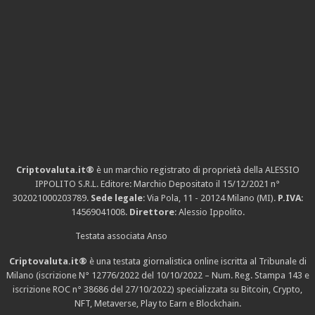
Criptovaluta.it®
è un marchio registrato di proprietà della ALESSIO
IPPOLITO S.R.L. Editore: Marchio Depositato il 15/12/2021
n°
302021000203789
.
Sede legale
: Via Pola, 11 - 20124 Milano (MI).
P.IVA
:
14569041008.
Direttore
: Alessio Ippolito.
Testata associata Anso
Criptovaluta.it®
è una testata giornalistica online iscritta al Tribunale di
Milano (iscrizione N° 12776/2022 del 10/10/2022 – Num. Reg. Stampa 143 e
iscrizione
ROC n° 38686
del 27/10/2022) specializzata su Bitcoin, Crypto,
NFT, Metaverse, Play to Earn e Blockchain.