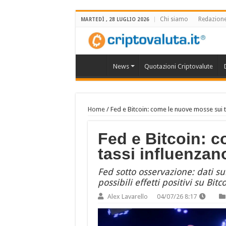
Chi siamo
Redazion
MARTEDÌ , 28 LUGLIO 2026
News
Quotazioni Criptovalute
Home
/
Fed e Bitcoin: come le nuove mosse sui t
Fed e Bitcoin: 
tassi influenzan
Fed sotto osservazione: dati sul
possibili effetti positivi su Bi
Alex Lavarello
04/07/26 8:17