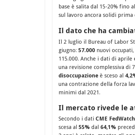
base è salita dal 15-20% fino a
sul lavoro ancora solidi prima d
Il dato che ha cambiat
Il 2 luglio il Bureau of Labor S
giugno:
57.000
nuovi occupati,
115.000. Anche i dati di aprile 
una revisione complessiva di 7
disoccupazione
è sceso al
4,2
una contrazione della forza lav
minimi dal 2021.
Il mercato rivede le a
Secondo i dati
CME FedWatch
scesa al
55%
dal
64,1%
precede