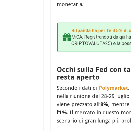
monetaria.
Bitpanda ha per te il 5% di
MiCA. Registrandoti da qui ha
CRIPTOVALUTA25) e la possibil
Occhi sulla Fed con t
resta aperto
Secondo i dati di
Polymarket
,
nella riunione del 28-29 luglio 
viene prezzato all’
8%
, mentre 
l’
1%
. Il mercato in questo mo
scenario di gran lunga più pr