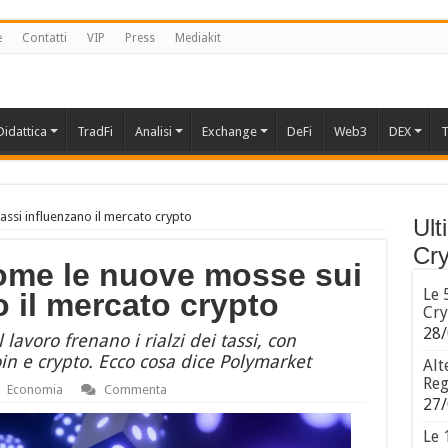
e
Contatti
VIP
Press
Mediakit
Didattica
TradFi
Analisi
Exchange
DeFi
Web3
DEX
T
assi influenzano il mercato crypto
Ult
Cry
come le nuove mosse sui
Le 
o il mercato crypto
Cry
28/
 lavoro frenano i rialzi dei tassi, con
tcoin e crypto. Ecco cosa dice Polymarket
Alt
Reg
Economia
Commenta
27/
Le 