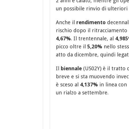
2 anni è calato, mentre gli o
un possibile rinvio di ulteriori 
Anche il
rendimento
decennal
rischio dopo il ritracciamento
4,67%
. Il trentennale, al
4,98
picco oltre il
5,20%
nello stess
atto da dicembre, quindi legato
Il
biennale
(US02Y) è il tratto d
breve e si sta muovendo invec
è sceso al
4,137%
in linea con
un rialzo a settembre.